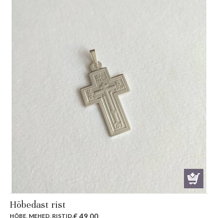
Hõbedast rist
€
49.00
HÕBE
,
MEHED
,
RISTID
.