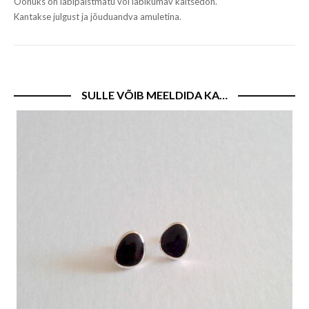
Oonüks on läbipaistmatu või läbikumav kaltsedon.
Kantakse julgust ja jõuduandva amuletina.
SULLE VÕIB MEELDIDA KA…