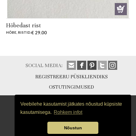
Hõbedast rist
€
29.00
HÕBE
,
RISTID
.
SOCIAL MEDIA:
REGISTREERU PÜSIKLIENDIKS
OSTUTINGIMUSED
Veebilehe kasutamist jätkates nõustud küpsiste
kasutamisega.
Rohkem infot
Nõustun