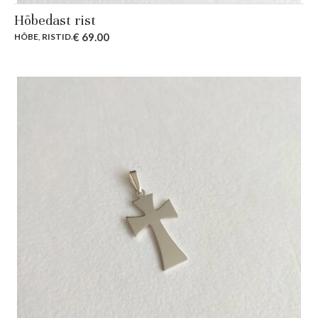
Hõbedast rist
€
69.00
HÕBE
,
RISTID
.