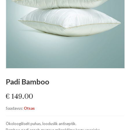
Padi Bamboo
€
149.00
Saadavus:
Otsas
Ökoloogiliselt puhas, looduslik antiseptik.