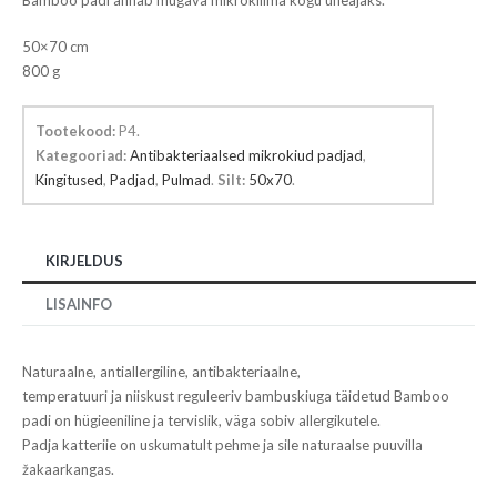
Bamboo padi annab mugava mikrokliima kogu uneajaks.
50×70 cm
800 g
Tootekood:
P4
.
Kategooriad:
Antibakteriaalsed mikrokiud padjad
,
Kingitused
,
Padjad
,
Pulmad
.
Silt:
50x70
.
KIRJELDUS
LISAINFO
Naturaalne, antiallergiline, antibakteriaalne,
temperatuuri ja niiskust reguleeriv bambuskiuga täidetud Bamboo
padi on hügieeniline ja tervislik, väga sobiv allergikutele.
Padja katteriie on uskumatult pehme ja sile naturaalse puuvilla
žakaarkangas.