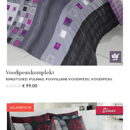
Voodipesukomplekt
KINGITUSED
,
PULMAD
,
PUUVILLANE VOODIPESU
,
VOODIPESU
.
Original
Current
€
99.00
€
119.00
price
price
was:
is:
€ 119.00.
€ 99.00.
ALLAHINDLUS!