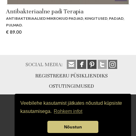
Antibakteriaalne padi Terapia
ANTIBAKTERIAALSED MIKROKIUD PADJAD
,
KINGITUSED
,
PADJAD
,
PULMAD
.
€
89.00
SOCIAL MEDIA:
REGISTREERU PÜSIKLIENDIKS
OSTUTINGIMUSED
Veebilehe kasutamist jätkates nõustud küpsiste
kasutamisega.
Rohkem infot
Nõustun