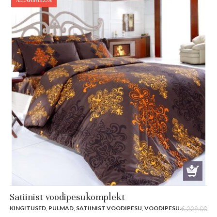
ALLAHINDLUS!
Satiinist voodipesukomplekt
KINGITUSED
,
PULMAD
,
SATIINIST VOODIPESU
,
VOODIPESU
.
€
229.00