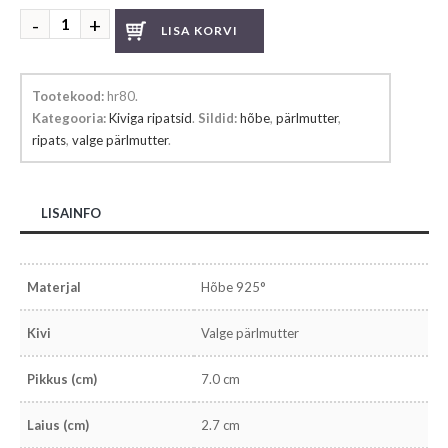
Pärlmutriga
LISA KORVI
ripats
kogus
Tootekood:
hr80
.
Kategooria:
Kiviga ripatsid
.
Sildid:
hõbe
,
pärlmutter
,
ripats
,
valge pärlmutter
.
LISAINFO
Materjal
Hõbe 925°
Kivi
Valge pärlmutter
Pikkus (cm)
7.0 cm
Laius (cm)
2.7 cm