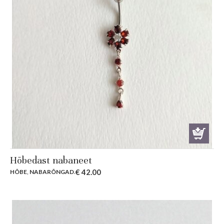
Hõbedast nabaneet
€
42.00
HÕBE
,
NABARÕNGAD
.