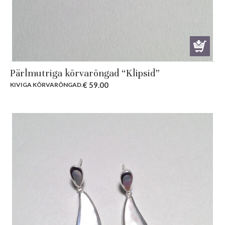
Pärlmutriga kõrvarõngad “Klipsid”
€
59.00
KIVIGA KÕRVARÕNGAD
.