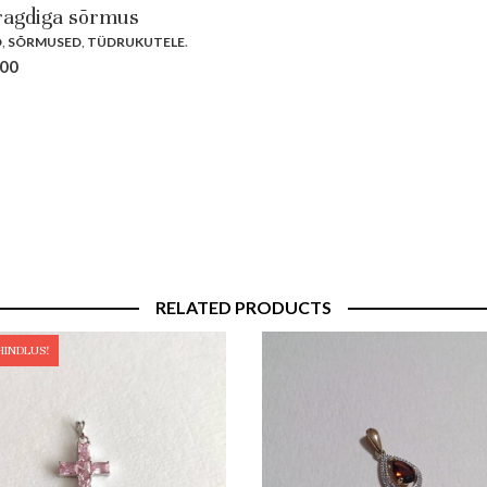
agdiga sõrmus
D
,
SÕRMUSED
,
TÜDRUKUTELE
.
.00
RELATED PRODUCTS
HINDLUS!