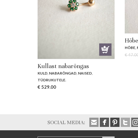
Hõbe
HÕBE
,
€
47.0
Kullast nabarõngas
KULD
,
NABARÕNGAD
,
NAISED
,
TÜDRUKUTELE
.
€
529.00
SOCIAL MEDIA: