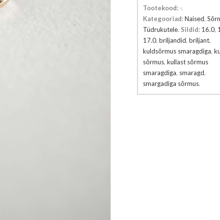
Tootekood:
-
.
Kategooriad:
Naised
,
Sõr
Tüdrukutele
.
Sildid:
16.0
,
17.0
,
briljandid
,
briljant
,
kuldsõrmus smaragdiga
,
ku
sõrmus
,
kullast sõrmus
smaragdiga
,
smaragd
,
smargadiga sõrmus
.