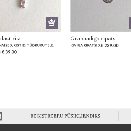
dast rist
Granaadiga ripats
€
239.00
NAISED
,
RISTID
,
TÜDRUKUTELE
.
KIVIGA RIPATSID
.
Original
Current
€
39.00
0
price
price
was:
is:
€ 47.00.
€ 39.00.
REGISTREERU PÜSIKLIENDIKS