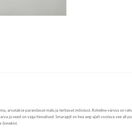
u, arvatakse parandavat mälu ja teritavat mõistust. Roheline värvus on rahul
arva ja need on väga hinnalised. Smaragdi on hea aeg-ajalt voolava vee all pu
e õnnekivi.