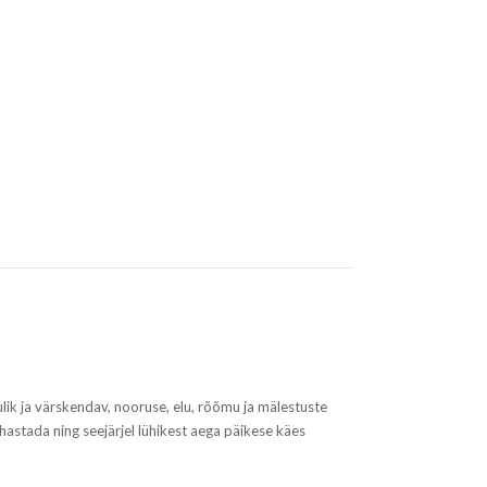
ik ja värskendav, nooruse, elu, rõõmu ja mälestuste
hastada ning seejärjel lühikest aega päikese käes