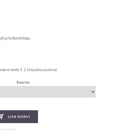
i ja briljantidega.
.
nakse teele 1-2 tööpäeva jooksul.
Suurus
LISA KORVI