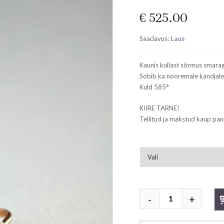
€
525.00
Saadavus:
Laos
Kaunis kullast sõrmus smaragd
Sobib ka nooremale kandjale
Kuld 585°
KIIRE TARNE!
Tellitud ja makstud kaup pan
Smaragdiga
sõrmus
kogus