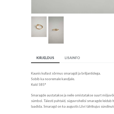
KIRJELDUS
LISAINFO
Kaunis kullast sõrmus smaragdi ja briljantidega.
Sobib ka nooremale kandjale.
Kuld 585°
Smaragde austatakse ja neile omistatakse suurt mõjuvõim
sümbol. Täiesti puhtaid, sügavrohelisi smaragde leidub h
laadida. Smaragd on ka augustis Lõvi tähtkujus sündinut