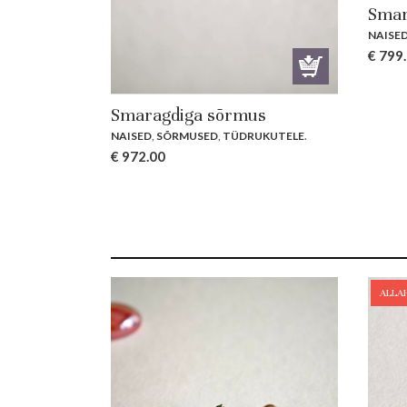
Smar
NAISE
€
799
Smaragdiga sõrmus
NAISED
,
SÕRMUSED
,
TÜDRUKUTELE
.
€
972.00
ALLA