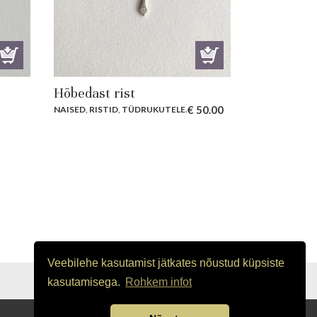
Hõbedast rist
€
50.00
NAISED
,
RISTID
,
TÜDRUKUTELE
.
Veebilehe kasutamist jätkates nõustud küpsiste
OSTUTINGIMUSED
kasutamisega.
Rohkem infot