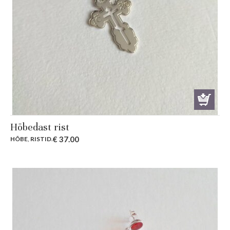
Hõbedast rist
€
37.00
HÕBE
,
RISTID
.