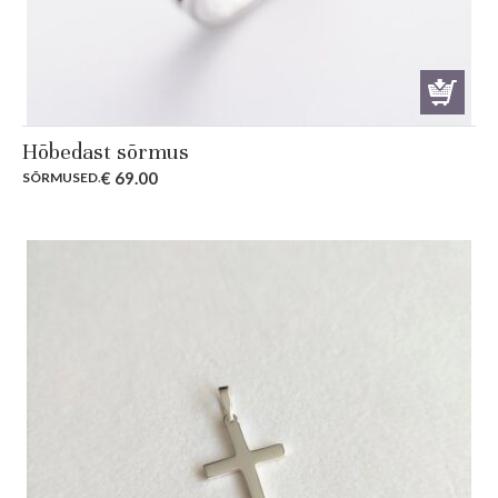
Hõbedast sõrmus
€
69.00
SÕRMUSED
.