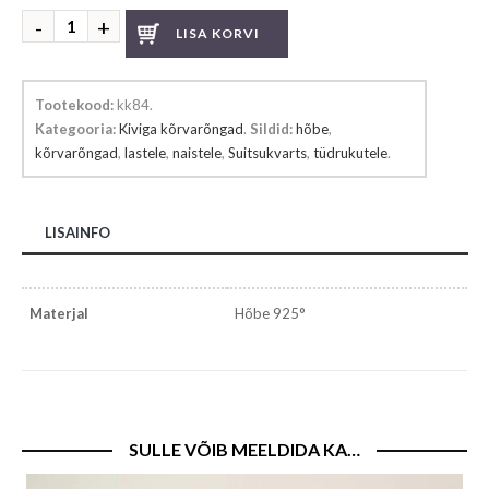
Suitsukvartsiga
LISA KORVI
kõrvarõngad
kogus
Tootekood:
kk84
.
Kategooria:
Kiviga kõrvarõngad
.
Sildid:
hõbe
,
kõrvarõngad
,
lastele
,
naistele
,
Suitsukvarts
,
tüdrukutele
.
LISAINFO
Materjal
Hõbe 925°
SULLE VÕIB MEELDIDA KA…