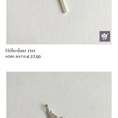
Hõbedast rist
€
37.00
HÕBE
,
RISTID
.