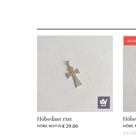
ALLA
Hõbedast rist
Hõbe
€
29.00
HÕBE
,
RISTID
.
HÕBE
,
€
47.0