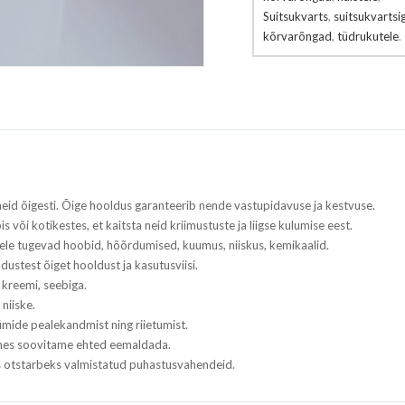
Suitsukvarts
,
suitsukvartsi
kõrvarõngad
,
tüdrukutele
.
 neid õigesti. Õige hooldus garanteerib nende vastupidavuse ja kestvuse.
s või kotikestes, et kaitsta neid kriimustuste ja liigse kulumise eest.
tele tugevad hoobid, hõõrdumised, kuumus, niiskus, kemikaalid.
adustest õiget hooldust ja kasutusviisi.
 kreemi, seebiga.
niiske.
mide pealekandmist ning riietumist.
tehes soovitame ehted eemaldada.
ks otstarbeks valmistatud puhastusvahendeid.