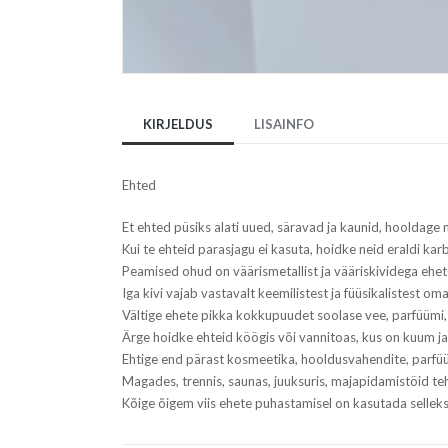
KIRJELDUS
LISAINFO
Ehted
Et ehted püsiks alati uued, säravad ja kaunid, hooldage
Kui te ehteid parasjagu ei kasuta, hoidke neid eraldi karbi
Peamised ohud on väärismetallist ja vääriskividega ehe
Iga kivi vajab vastavalt keemilistest ja füüsikalistest om
Vältige ehete pikka kokkupuudet soolase vee, parfüümi,
Ärge hoidke ehteid köögis või vannitoas, kus on kuum ja 
Ehtige end pärast kosmeetika, hooldusvahendite, parfüü
Magades, trennis, saunas, juuksuris, majapidamistöid 
Kõige õigem viis ehete puhastamisel on kasutada selle