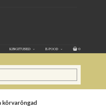
KINGITUSED
E-POOD
0
ga kõrvarõngad