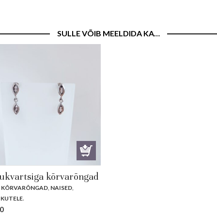
SULLE VÕIB MEELDIDA KA…
sukvartsiga kõrvarõngad
A KÕRVARÕNGAD
,
NAISED
,
KUTELE
.
0