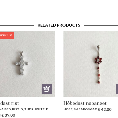
RELATED PRODUCTS
HINDLUS!
dast rist
Hõbedast nabaneet
€
42.00
NAISED
,
RISTID
,
TÜDRUKUTELE
.
HÕBE
,
NABARÕNGAD
.
Original
Current
€
39.00
0