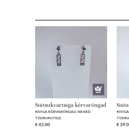
Suitsukvartsiga kõrvarõngad
Suit
KIVIGA KÕRVARÕNGAD
,
NAISED
,
KIVIG
TÜDRUKUTELE
.
TÜDRU
€
42.00
€
39.0