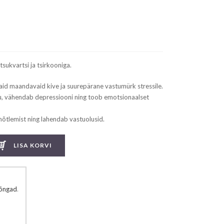
sukvartsi ja tsirkooniga.
aid maandavaid kive ja suurepärane vastumürk stressile.
u, vähendab depressiooni ning toob emotsionaalset
õtlemist ning lahendab vastuolusid.
LISA KORVI
rõngad
.