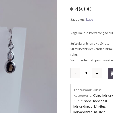
€
49.00
Saadavus:
Laos
Väga kaunid kõrvarõngad suit
Suitsukvarts on üks tõhusam
Suitsukvarts leevendab hirm
rahu.
Samuti edendab positiivset m
Suitsukvartsiga
kõrvarõngad
kogus
Tootekood:
2kk34
.
Kategooria:
Kiviga kõrva
Sildid:
hõbe
,
hõbedast
kõrvarõngad
,
kingitus
,
kõrvarõngad
,
naistele
,