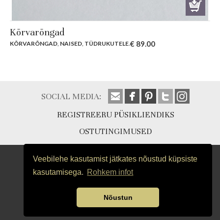
Kõrvarõngad
€
89.00
KÕRVARÕNGAD
,
NAISED
,
TÜDRUKUTELE
.
SOCIAL MEDIA:
REGISTREERU PÜSIKLIENDIKS
OSTUTINGIMUSED
Veebilehe kasutamist jätkates nõustud küpsiste
kasutamisega.
Rohkem infot
Nõustun