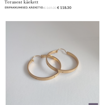
Terasest käekett
Original
Current
€
118.30
ERIPAKKUMISED
,
KÄEKETID
.
€
169.00
price
price
was:
is:
€ 169.00.
€ 118.30.