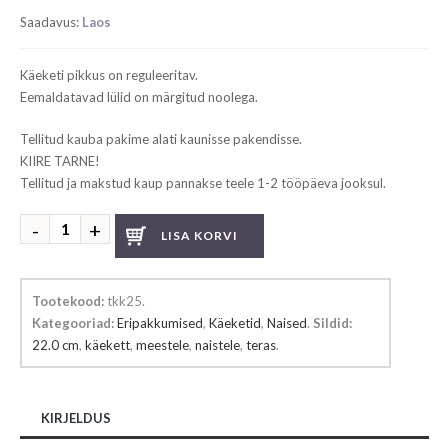
price
price
Saadavus:
Laos
was:
is:
€ 129.00.
€ 77.40.
Käeketi pikkus on reguleeritav.
Eemaldatavad lülid on märgitud noolega.
Tellitud kauba pakime alati kaunisse pakendisse.
KIIRE TARNE!
Tellitud ja makstud kaup pannakse teele 1-2 tööpäeva jooksul.
Terasest
LISA KORVI
käekett
kogus
Tootekood:
tkk25
.
Kategooriad:
Eripakkumised
,
Käeketid
,
Naised
.
Sildid:
22.0 cm
,
käekett
,
meestele
,
naistele
,
teras
.
KIRJELDUS