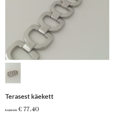
Terasest käekett
Original
Current
€
77.40
€
129.00