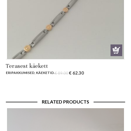
Terasest käekett
Original
Current
€
62.30
ERIPAKKUMISED
,
KÄEKETID
.
€
89.00
price
price
was:
is:
€ 89.00.
€ 62.30.
RELATED PRODUCTS