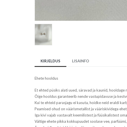
KIRJELDUS
LISAINFO
Ehete hooldus
Et ehted püsiks alati uued, säravad ja kaunid, hooldage n
Õige hooldus garanteerib nende vastupidavuse ja kestv
Kui te ehteid parasjagu ei kasuta, hoidke neid eraldi karbi
Peamised ohud on väärismetallist ja vääriskividega ehe
Iga kivi vajab vastavalt keemilistest ja füüsikalistest om
Vältige ehete pikka kokkupuudet soolase vee, parfüümi,