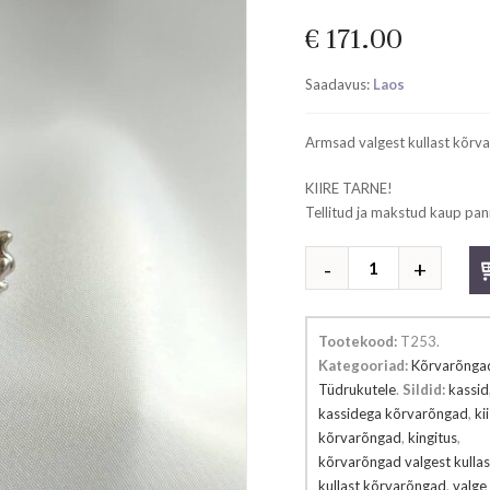
€
171.00
Saadavus:
Laos
Armsad valgest kullast kõrva
KIIRE TARNE!
Tellitud ja makstud kaup pan
Valgest
kullast
kõrvarõngad
kogus
Tootekood:
T253
.
Kategooriad:
Kõrvarõnga
Tüdrukutele
.
Sildid:
kassid
kassidega kõrvarõngad
,
ki
kõrvarõngad
,
kingitus
,
kõrvarõngad valgest kullas
kullast kõrvarõngad
,
valge