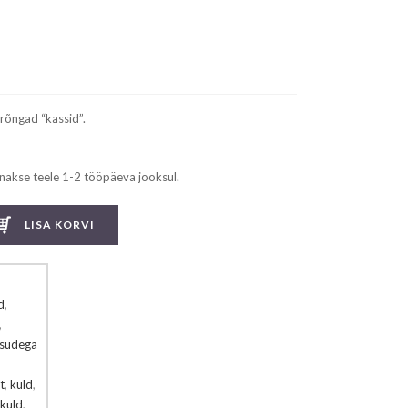
rõngad “kassid”.
nakse teele 1-2 tööpäeva jooksul.
LISA KORVI
d
,
,
isudega
t
,
kuld
,
 kuld
,