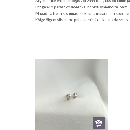
Ärge hoidke ehteid köögis või vannitoas, kus on kuum ja 
Ehtige end pärast kosmeetika, hooldusvahendite, parfüü
Magades, trennis, saunas, juuksuris, majapidamistöid 
Kõige õigem viis ehete puhastamisel on kasutada selle