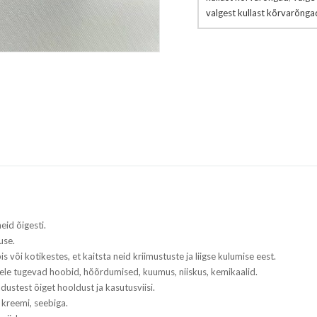
valgest kullast kõrvarõnga
eid õigesti.
use.
s või kotikestes, et kaitsta neid kriimustuste ja liigse kulumise eest.
tele tugevad hoobid, hõõrdumised, kuumus, niiskus, kemikaalid.
adustest õiget hooldust ja kasutusviisi.
 kreemi, seebiga.