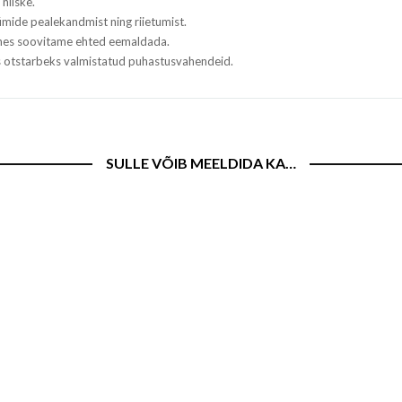
niiske.
mide pealekandmist ning riietumist.
tehes soovitame ehted eemaldada.
ks otstarbeks valmistatud puhastusvahendeid.
SULLE VÕIB MEELDIDA KA…