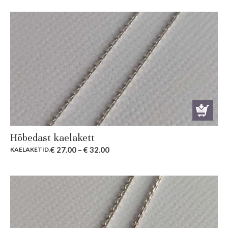
Hõbedast kaelakett
€
27.00
–
€
32.00
KAELAKETID
.