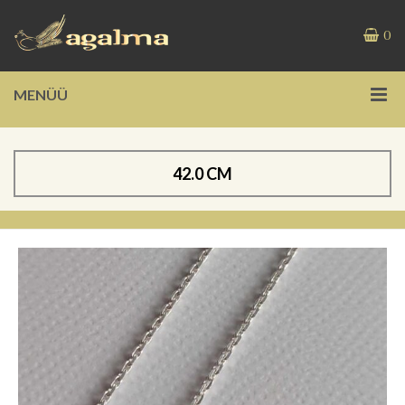
0
MENÜÜ
42.0 CM