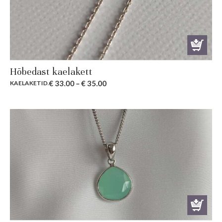
Hõbedast kaelakett
€
33.00
–
€
35.00
KAELAKETID
.