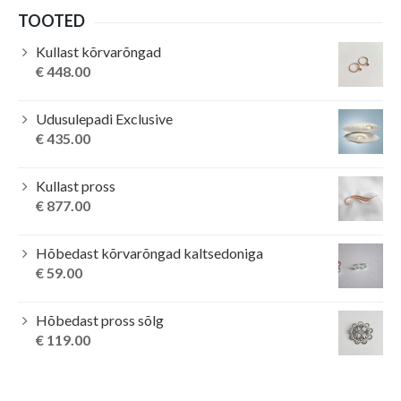
TOOTED
Kullast kõrvarõngad
€
448.00
Udusulepadi Exclusive
€
435.00
Kullast pross
€
877.00
Hõbedast kõrvarõngad kaltsedoniga
€
59.00
Hõbedast pross sõlg
€
119.00