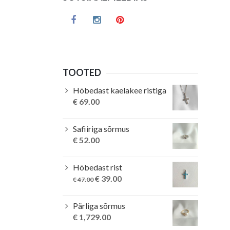
TOOTED
Hõbedast kaelakee ristiga
€
69.00
Safiiriga sõrmus
€
52.00
Hõbedast rist
Original
Current
€
39.00
€
47.00
price
price
was:
is:
Pärliga sõrmus
€ 47.00.
€ 39.00.
€
1,729.00