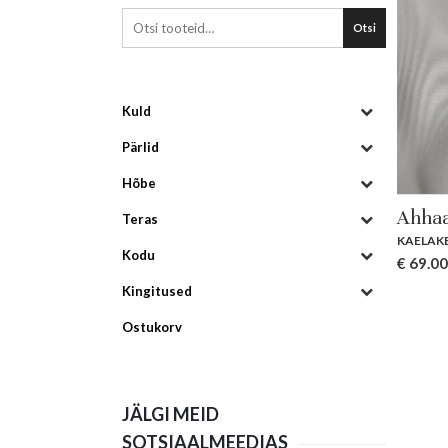
Otsi
Kuld
Pärlid
Hõbe
Ahhaa
Teras
KAELAK
Kodu
€
69.00
Kingitused
Ostukorv
JÄLGI MEID
SOTSIAALMEEDIAS