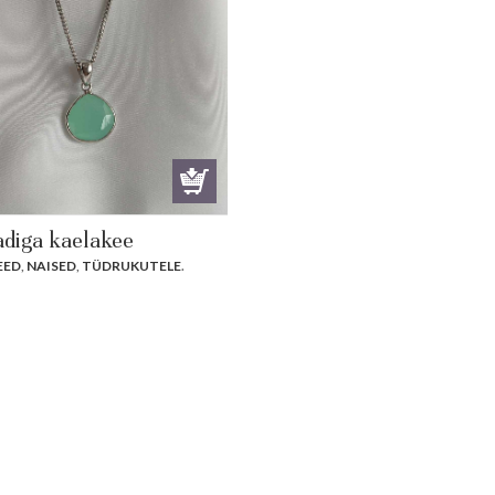
diga kaelakee
EED
,
NAISED
,
TÜDRUKUTELE
.