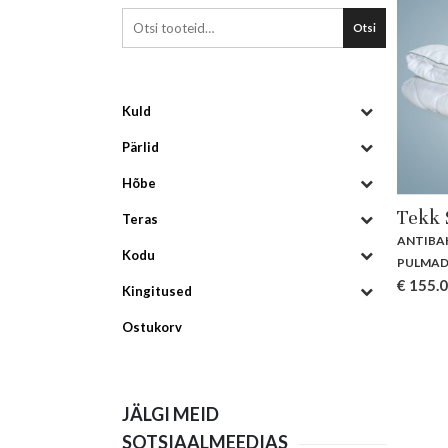
Otsi
Kuld
Pärlid
Hõbe
Tekk 
Teras
ANTIBA
Kodu
PULMA
€
155.
Kingitused
Ostukorv
JÄLGI MEID
SOTSIAALMEEDIAS