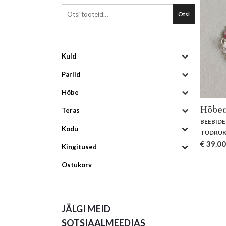
Otsi
Kuld
Pärlid
Hõbe
Hõbed
Teras
BEEBIDE
Kodu
TÜDRUK
€
39.00
Kingitused
Ostukorv
JÄLGI MEID
SOTSIAALMEEDIAS