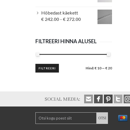
Hõbedast käekett
€
242.00
–
€
272.00
FILTREERI HINNA ALUSEL
Minimaalne
Maksimaalne
Hind:
€ 10
—
€ 20
FILTREERI
hind
hind
SOCIAL MEDIA: