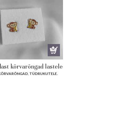
ast kõrvarõngad lastele
 KÕRVARÕNGAD
,
TÜDRUKUTELE
.