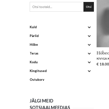
Otsi
Kuld
Pärlid
Hõbe
Hõbed
Teras
KIVIGA
Kodu
€
18.00
Kingitused
Ostukorv
JÄLGI MEID
SOTSIAALMEEDIAS