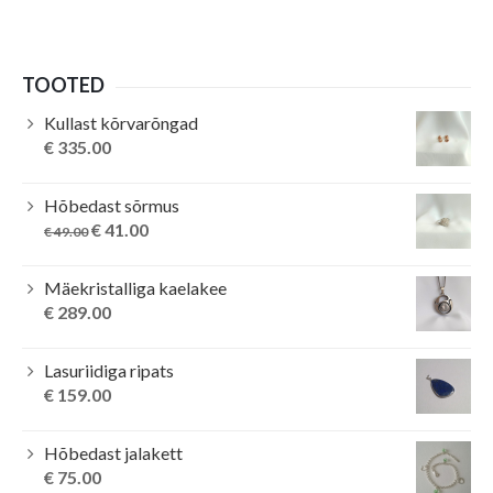
TOOTED
Kullast kõrvarõngad
€
335.00
Hõbedast sõrmus
Original
Current
€
41.00
€
49.00
price
price
was:
is:
Mäekristalliga kaelakee
€ 49.00.
€ 41.00.
€
289.00
Lasuriidiga ripats
€
159.00
Hõbedast jalakett
€
75.00