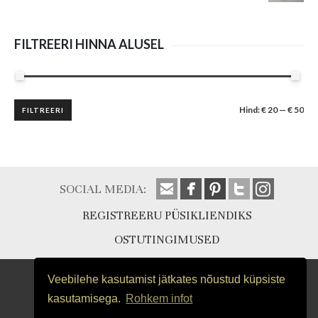
FILTREERI HINNA ALUSEL
Minimaalne
Maksimaalne
Hind:
€ 20
—
€ 50
FILTREERI
hind
hind
SOCIAL MEDIA:
REGISTREERU PÜSIKLIENDIKS
OSTUTINGIMUSED
Veebilehe kasutamist jätkates nõustud küpsiste
kasutamisega.
Rohkem infot