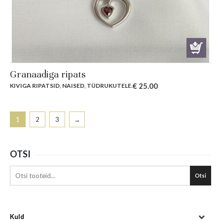
Granaadiga ripats
€
25.00
KIVIGA RIPATSID
,
NAISED
,
TÜDRUKUTELE
.
1
2
3
→
OTSI
Otsi
Kuld