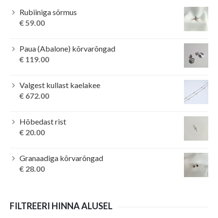
Rubiiniga sõrmus
€
59.00
Paua (Abalone) kõrvarõngad
€
119.00
Valgest kullast kaelakee
€
672.00
Hõbedast rist
€
20.00
Granaadiga kõrvarõngad
€
28.00
FILTREERI HINNA ALUSEL