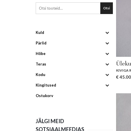
Otsi
Kuld
Pärlid
Hõbe
Üleku
Teras
KIVIGA 
Kodu
€
45.00
Kingitused
Ostukorv
JÄLGI MEID
SOTSIAALMEEDIAS