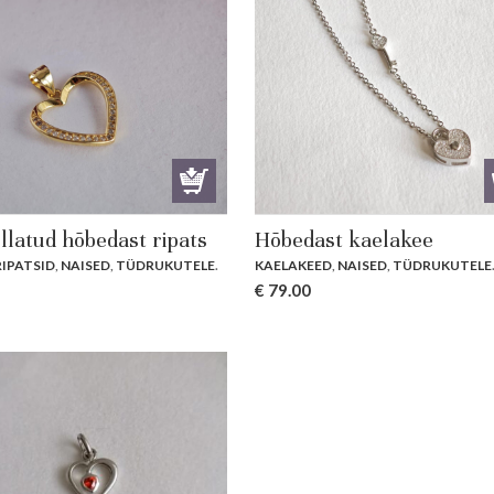
llatud hõbedast ripats
Hõbedast kaelakee
RIPATSID
,
NAISED
,
TÜDRUKUTELE
.
KAELAKEED
,
NAISED
,
TÜDRUKUTELE
€
79.00