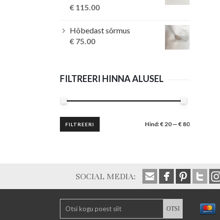
€
115.00
Hõbedast sõrmus
€
75.00
FILTREERI HINNA ALUSEL
Minimaalne
Maksimaalne
Hind:
€ 20
—
€ 80
FILTREERI
hind
hind
SOCIAL MEDIA: