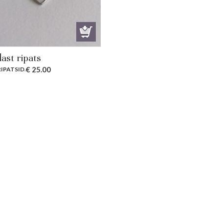
ast ripats
€
25.00
RIPATSID
.