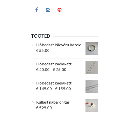
TOOTED
Hõbedast käevõru lastele
€
55.00
Hõbedast kaelakett
€
20.00
–
€
25.00
Hõbedast kaelakett
€
149.00
–
€
159.00
Kullast nabarõngas
€
529.00