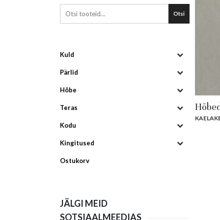
Otsi
Kuld
Pärlid
Hõbe
Hõbed
Teras
KAELAK
Kodu
Kingitused
Ostukorv
JÄLGI MEID
SOTSIAALMEEDIAS