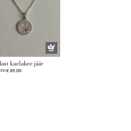
ast kaelakee jäär
€
89.00
EED
.