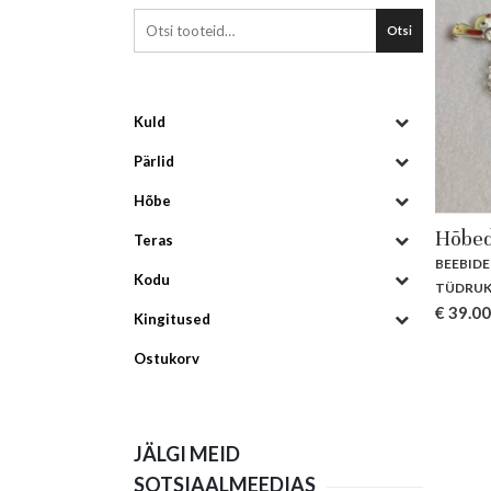
Otsi
Kuld
Pärlid
Hõbe
Hõbed
Teras
BEEBIDE
Kodu
TÜDRUK
€
39.00
Kingitused
Ostukorv
JÄLGI MEID
SOTSIAALMEEDIAS