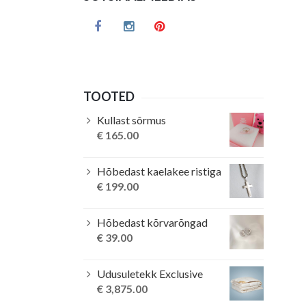
TOOTED
Kullast sõrmus
€
165.00
Hõbedast kaelakee ristiga
€
199.00
Hõbedast kõrvarõngad
€
39.00
Udusuletekk Exclusive
€
3,875.00