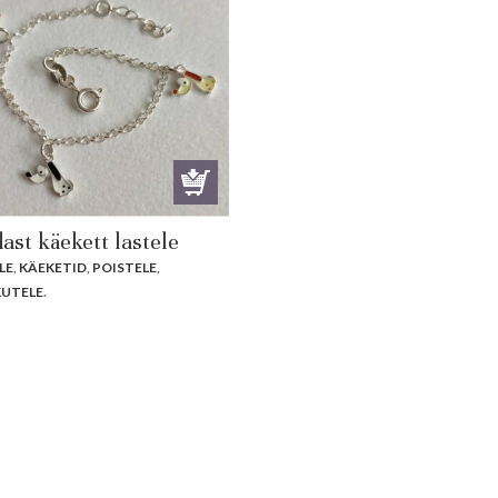
ast käekett lastele
LE
,
KÄEKETID
,
POISTELE
,
UTELE
.