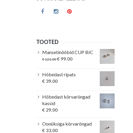
TOOTED
Mansetinööbid CUP BIC
Original
Current
€
99.00
€
121.00
price
price
was:
is:
Hõbedast ripats
€ 121.00.
€ 99.00.
€
39.00
Hõbedast kõrvarõngad
kassid
€
29.00
Oonüksiga kõrvarõngad
€
33.00