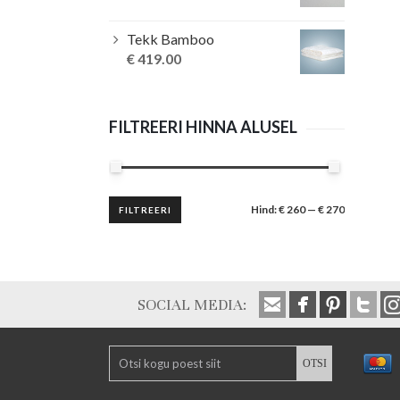
Tekk Bamboo
€
419.00
FILTREERI HINNA ALUSEL
Minimaalne
Maksimaalne
Hind:
€ 260
—
€ 270
FILTREERI
hind
hind
SOCIAL MEDIA: