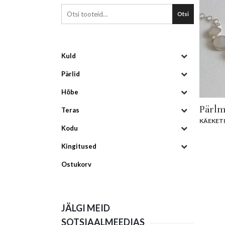
Otsi
Kuld
Pärlid
Hõbe
Pärlm
Teras
KÄEKET
Kodu
Kingitused
Ostukorv
JÄLGI MEID
SOTSIAALMEEDIAS