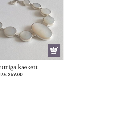
utriga käekett
€
269.00
ID
.