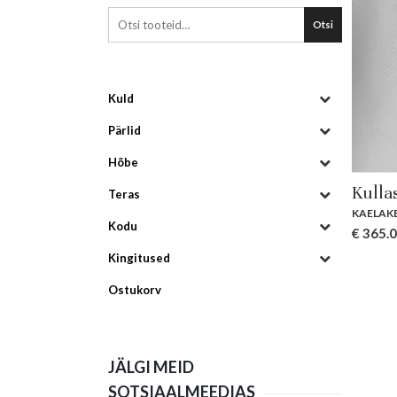
Otsi
Kuld
Pärlid
Hõbe
Kulla
Teras
KAELAK
Kodu
€
365.
Kingitused
Ostukorv
JÄLGI MEID
SOTSIAALMEEDIAS