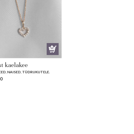
st kaelakee
EED
,
NAISED
,
TÜDRUKUTELE
.
00