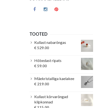
TOOTED
Kullast nabarõngas
€
529.00
Hõbedast ripats
€
59.00
Mäekristalliga kaelakee
€
219.00
Kullast kõrvarõngad
kilpkonnad
€
115.00