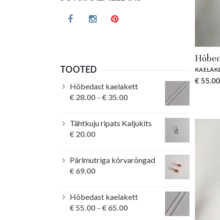
Hõbed
TOOTED
KAELAK
€
55.00
Hõbedast kaelakett
€
28.00
–
€
35.00
Tähtkuju ripats Kaljukits
€
20.00
Pärlmutriga kõrvarõngad
€
69.00
Hõbedast kaelakett
€
55.00
–
€
65.00