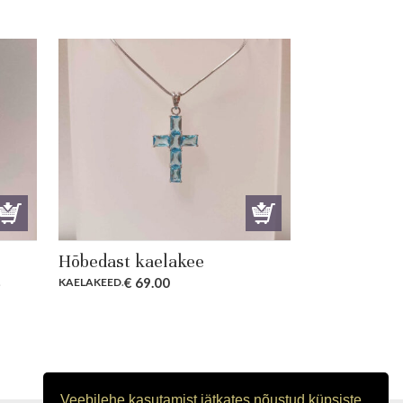
Hõbedast kaelakee
€
69.00
.
KAELAKEED
.
Veebilehe kasutamist jätkates nõustud küpsiste