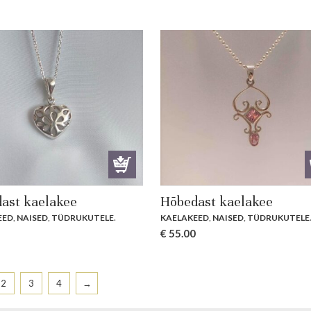
ast kaelakee
Hõbedast kaelakee
EED
,
NAISED
,
TÜDRUKUTELE
.
KAELAKEED
,
NAISED
,
TÜDRUKUTELE
€
55.00
2
3
4
→