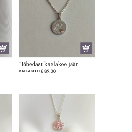
Hõbedast kaelakee jäär
€
89.00
.
KAELAKEED
.