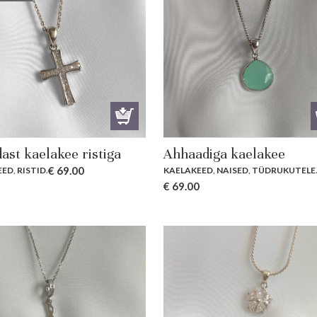
ast kaelakee ristiga
Ahhaadiga kaelakee
€
69.00
EED
,
RISTID
.
KAELAKEED
,
NAISED
,
TÜDRUKUTELE
€
69.00