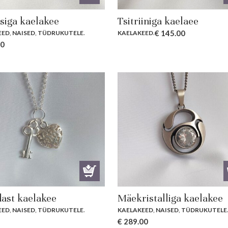
siga kaelakee
Tsitriiniga kaelaee
€
145.00
EED
,
NAISED
,
TÜDRUKUTELE
.
KAELAKEED
.
00
ast kaelakee
Mäekristalliga kaelakee
EED
,
NAISED
,
TÜDRUKUTELE
.
KAELAKEED
,
NAISED
,
TÜDRUKUTELE
€
289.00