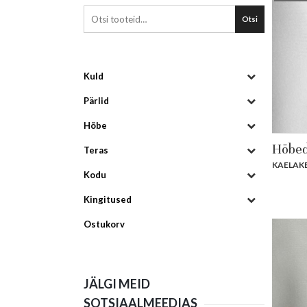
Otsi
Kuld
Pärlid
Hõbe
Hõbed
Teras
KAELAK
Kodu
Kingitused
Ostukorv
JÄLGI MEID
SOTSIAALMEEDIAS