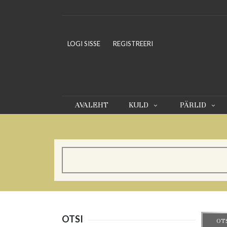
LOGI SISSE
REGISTREERI
AVALEHT
KULD
PÄRLID
OTSI
OT