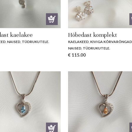
ast kaelakee
Hõbedast komplekt
EED
,
NAISED
,
TÜDRUKUTELE
.
KAELAKEED
,
KIVIGA KÕRVARÕNGA
NAISED
,
TÜDRUKUTELE
.
€
115.00