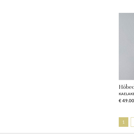
Hõbed
KAELAK
€
49.00
1