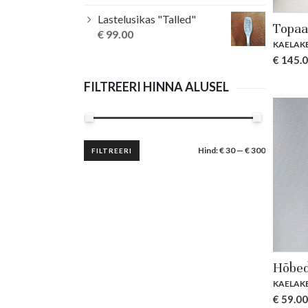
Lastelusikas "Talled"
Topaa
€
99.00
KAELAK
€
145.
FILTREERI HINNA ALUSEL
Minimaalne
Maksimaalne
Hind:
€ 30
—
€ 300
FILTREERI
hind
hind
Hõbed
KAELAK
€
59.00