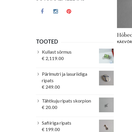
Hõbed
TOOTED
KÄEVÕ
Kullast sõrmus
€
2,119.00
Pärlmutri ja lasuriidiga
ripats
€
249.00
Tähtkuju ripats skorpion
€
20.00
Safiiriga ripats
€
199.00