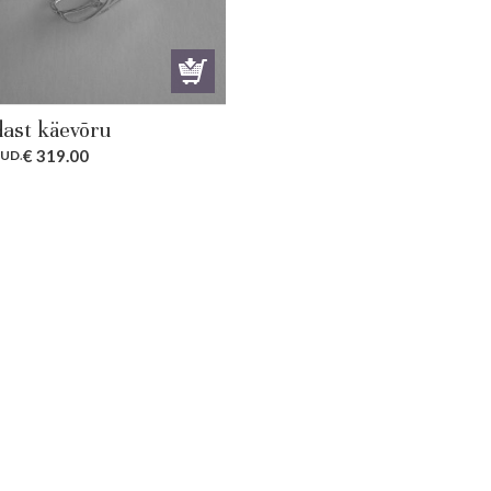
ast käevõru
€
319.00
RUD
.