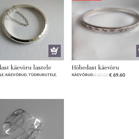
ast käevõru lastele
Hõbedast käevõru
Original
Curre
€
69.60
LE
,
KÄEVÕRUD
,
TÜDRUKUTELE
.
KÄEVÕRUD
.
€
87.00
price
price
was:
is:
€ 87.00.
€ 69.6