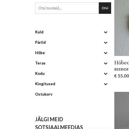
Otsi
Kuld
Pärlid
Hõbe
Hõbed
Teras
BEEBIDE
Kodu
€
55.00
Kingitused
Ostukorv
JÄLGI MEID
SOTSIAALMEEDIAS