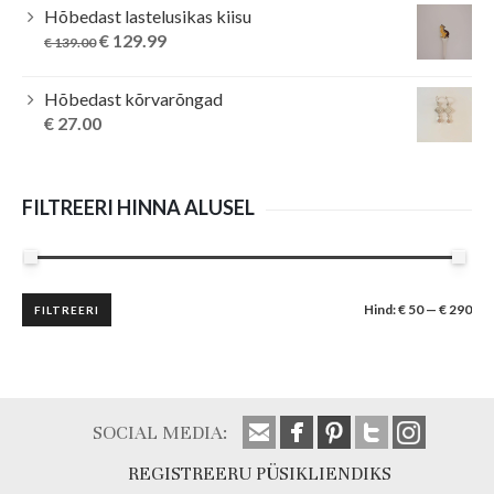
Hõbedast lastelusikas kiisu
Original
Current
€
129.99
€
139.00
price
price
was:
is:
Hõbedast kõrvarõngad
€ 139.00.
€ 129.99.
€
27.00
FILTREERI HINNA ALUSEL
Minimaalne
Maksimaalne
Hind:
€ 50
—
€ 290
FILTREERI
hind
hind
SOCIAL MEDIA:
REGISTREERU PÜSIKLIENDIKS