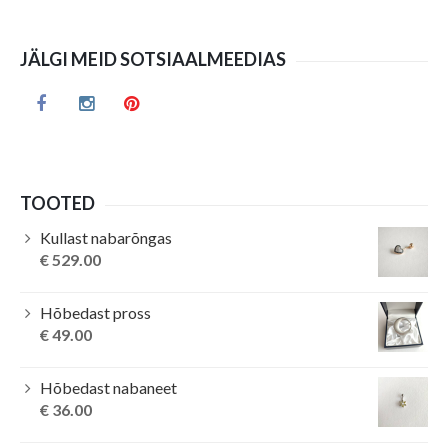
JÄLGI MEID SOTSIAALMEEDIAS
TOOTED
Kullast nabarõngas
€
529.00
Hõbedast pross
€
49.00
Hõbedast nabaneet
€
36.00