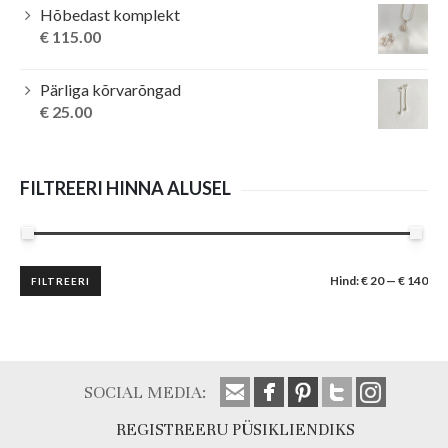
Hõbedast komplekt
€
115.00
Pärliga kõrvarõngad
€
25.00
FILTREERI HINNA ALUSEL
Minimaalne
Maksimaalne
Hind:
€ 20
—
€ 140
FILTREERI
hind
hind
SOCIAL MEDIA:
REGISTREERU PÜSIKLIENDIKS