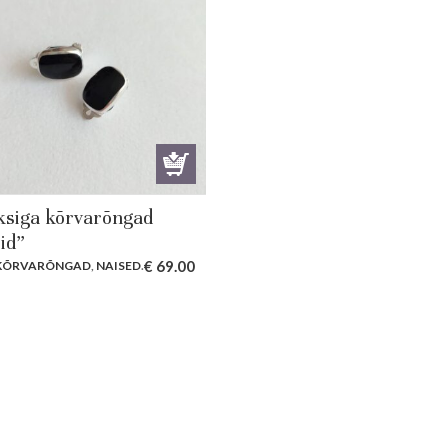
siga kõrvarõngad
id”
€
69.00
 KÕRVARÕNGAD
,
NAISED
.