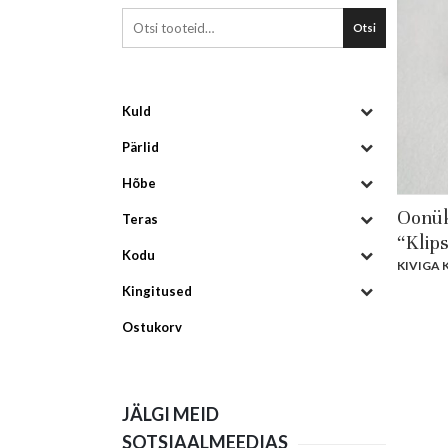
Otsi
Kuld
Pärlid
Hõbe
Oonük
Teras
“Klips
Kodu
KIVIGA
Kingitused
Ostukorv
JÄLGI MEID
SOTSIAALMEEDIAS