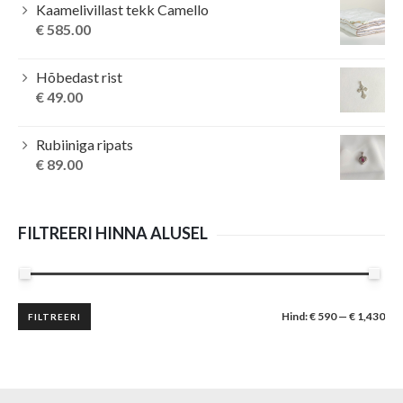
Kaamelivillast tekk Camello
€
585.00
Hõbedast rist
€
49.00
Rubiiniga ripats
€
89.00
FILTREERI HINNA ALUSEL
Minimaalne
Maksimaalne
Hind:
€ 590
—
€ 1,430
FILTREERI
hind
hind