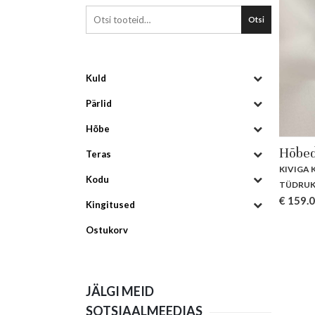
Otsi
Kuld
Pärlid
Hõbe
Hõbed
Teras
KIVIGA
Kodu
TÜDRUK
€
159.
Kingitused
Ostukorv
JÄLGI MEID
SOTSIAALMEEDIAS