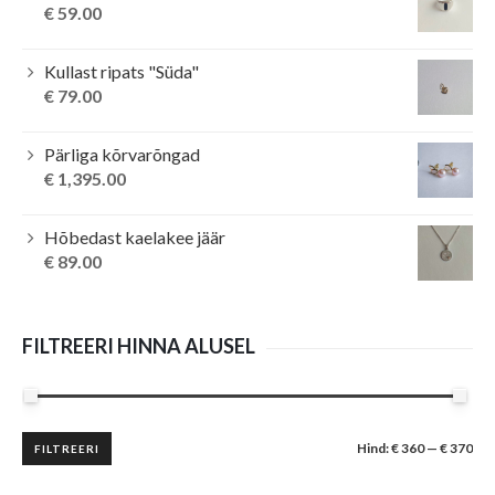
€
59.00
Kullast ripats "Süda"
€
79.00
Pärliga kõrvarõngad
€
1,395.00
Hõbedast kaelakee jäär
€
89.00
FILTREERI HINNA ALUSEL
Minimaalne
Maksimaalne
Hind:
€ 360
—
€ 370
FILTREERI
hind
hind