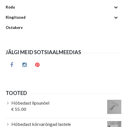
Kodu
Kingitused
Ostukorv
JÄLGI MEID SOTSIAALMEEDIAS
TOOTED
Hõbedast lipsunõel
€
55.00
Hõbedast kõrvarõngad lastele