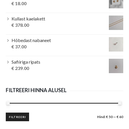
€
18.00
Kullast kaelakett
€
378.00
Hõbedast nabaneet
€
37.00
Safiiriga ripats
€
239.00
FILTREERI HINNA ALUSEL
Minimaalne
Maksimaalne
Hind:
€ 50
—
€ 60
FILTREERI
hind
hind