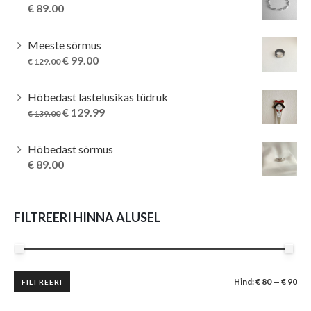
€
89.00
Meeste sõrmus
Original
Current
€
99.00
€
129.00
price
price
was:
is:
Hõbedast lastelusikas tüdruk
€ 129.00.
€ 99.00.
Original
Current
€
129.99
€
139.00
price
price
was:
is:
Hõbedast sõrmus
€ 139.00.
€ 129.99.
€
89.00
FILTREERI HINNA ALUSEL
Minimaalne
Maksimaalne
Hind:
€ 80
—
€ 90
FILTREERI
hind
hind