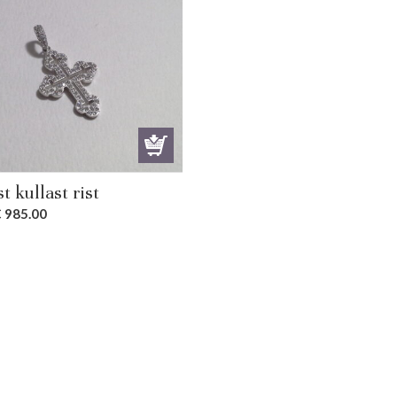
t kullast rist
€
985.00