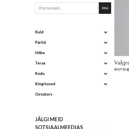
Otsi
Kuld
Pärlid
Hõbe
Valges
Teras
RISTID
.
Kodu
Kingitused
Ostukorv
JÄLGI MEID
SOTSIAALMEEDIAS