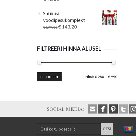
Satiinist
voodipesukomplekt
Original
Current
€
143.20
€
179.00
price
price
was:
is:
€ 179.00.
€ 143.20.
FILTREERI HINNA ALUSEL
Minimaalne
Maksimaalne
Hind:
€ 980
—
€ 990
FILTREERI
hind
hind
SOCIAL MEDIA: