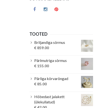
TOOTED
Briljandiga sõrmus
€
859.00
Pärlmutriga sõrmus
€
155.00
Pärliga kõrvarõngad
€
85.00
Hõbedast jalakett
(ülekullatud)
€
42.00