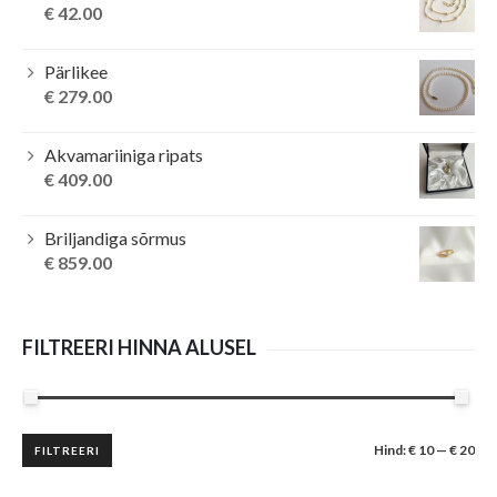
€ 139.00.
€ 129.99.
€
42.00
Pärlikee
€
279.00
Akvamariiniga ripats
€
409.00
Briljandiga sõrmus
€
859.00
FILTREERI HINNA ALUSEL
Minimaalne
Maksimaalne
Hind:
€ 10
—
€ 20
FILTREERI
hind
hind