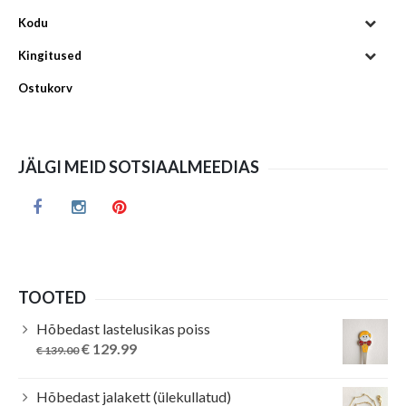
Kodu
Kingitused
Ostukorv
JÄLGI MEID SOTSIAALMEEDIAS
TOOTED
Hõbedast lastelusikas poiss
Original
Current
€
129.99
€
139.00
price
price
was:
is:
Hõbedast jalakett (ülekullatud)