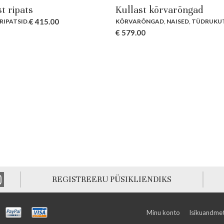
t ripats
Kullast kõrvarõngad
€
415.00
RIPATSID
.
KÕRVARÕNGAD
,
NAISED
,
TÜDRUKU
€
579.00
REGISTREERU PÜSIKLIENDIKS
Minu konto
Isikuandmet