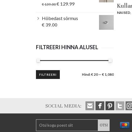
Original
Current
€
129.99
Kullas
€
139.00
price
price
NAISED
,
was:
is:
Hõbedast sõrmus
€ 139.00.
€ 129.99.
€
39.00
FILTREERI HINNA ALUSEL
Minimaalne
Maksimaalne
Hind:
€ 20
—
€ 1,080
FILTREERI
hind
hind
SOCIAL MEDIA: