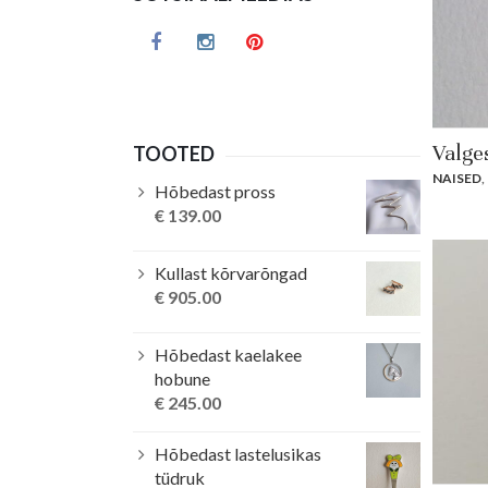
Valges
TOOTED
NAISED
,
Hõbedast pross
€
139.00
Kullast kõrvarõngad
€
905.00
Hõbedast kaelakee
hobune
€
245.00
Hõbedast lastelusikas
tüdruk