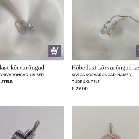
ast kõrvarõngad
Hõbedast kõrvarõngad ke
 KÕRVARÕNGAD
,
NAISED
,
KIVIGA KÕRVARÕNGAD
,
NAISED
,
UTELE
.
TÜDRUKUTELE
.
€
29.00