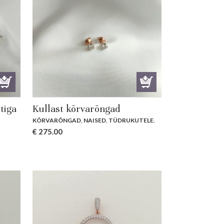
tiga
Kullast kõrvarõngad
KÕRVARÕNGAD
,
NAISED
,
TÜDRUKUTELE
.
€
275.00