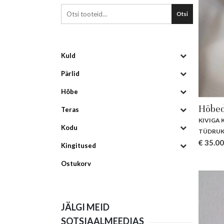
Otsi
Kuld
Pärlid
Hõbe
Hõbed
Teras
KIVIGA
Kodu
TÜDRUK
€
35.00
Kingitused
Ostukorv
JÄLGI MEID
SOTSIAALMEEDIAS