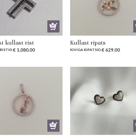
t kullast rist
Kullast ripats
€
1,080.00
€
629.00
RISTID
.
KIVIGA RIPATSID
.