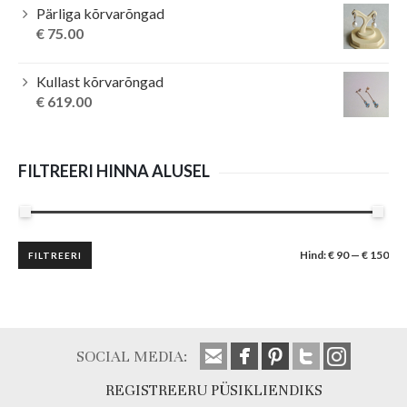
Pärliga kõrvarõngad
€
75.00
Kullast kõrvarõngad
€
619.00
FILTREERI HINNA ALUSEL
Minimaalne
Maksimaalne
Hind:
€ 90
—
€ 150
FILTREERI
hind
hind
SOCIAL MEDIA:
REGISTREERU PÜSIKLIENDIKS