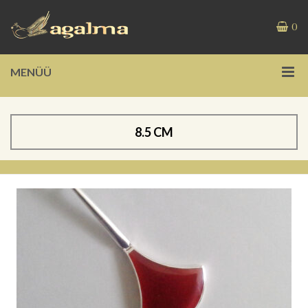
0
MENÜÜ
8.5 CM