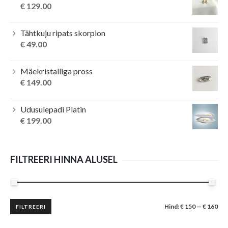
€ 199.00.
€ 185.99.
€
129.00
Tähtkuju ripats skorpion
€
49.00
Mäekristalliga pross
€
149.00
Udusulepadi Platin
€
199.00
FILTREERI HINNA ALUSEL
Minimaalne
Maksimaalne
Hind:
€ 150
—
€ 160
FILTREERI
hind
hind