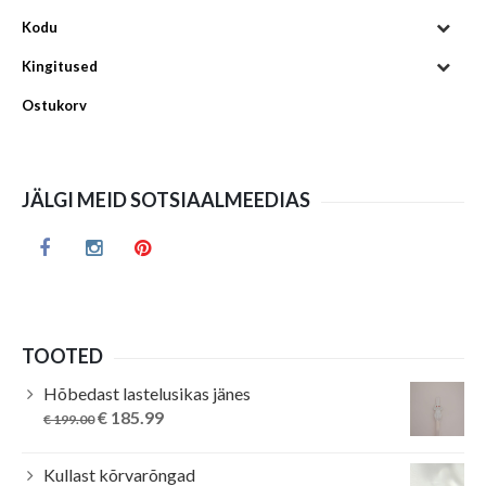
Kodu
Kingitused
Ostukorv
JÄLGI MEID SOTSIAALMEEDIAS
TOOTED
Hõbedast lastelusikas jänes
Original
Current
€
185.99
€
199.00
price
price
was:
is:
Kullast kõrvarõngad