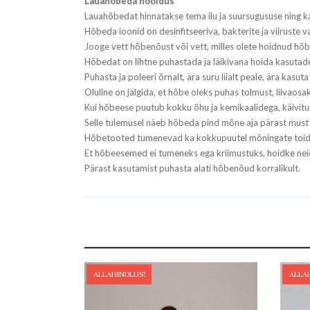
Lauahõbeda hooldus
Lauahõbedat hinnatakse tema ilu ja suursugususe ning k
Hõbeda ioonid on desinfitseeriva, bakterite ja viiruste 
Jooge vett hõbenõust või vett, milles olete hoidnud hõ
Hõbedat on lihtne puhastada ja läikivana hoida kasutad
Puhasta ja poleeri õrnalt, ära suru liialt peale, ära kasu
Oluline on jälgida, et hõbe oleks puhas tolmust, liivaosa
Kui hõbeese puutub kokku õhu ja kemikaalidega, käivit
Selle tulemusel näeb hõbeda pind mõne aja pärast must 
Hõbetooted tumenevad ka kokkupuutel mõningate toidua
Et hõbeesemed ei tumeneks ega kriimustuks, hoidke neid
Pärast kasutamist puhasta alati hõbenõud korralikult.
ALLAHINDLUS!
ALLA