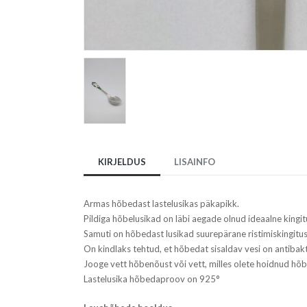
KIRJELDUS
LISAINFO
Armas hõbedast lastelusikas päkapikk.
Pildiga hõbelusikad on läbi aegade olnud ideaalne kingit
Samuti on hõbedast lusikad suurepärane ristimiskingitus
On kindlaks tehtud, et hõbedat sisaldav vesi on antibakt
Jooge vett hõbenõust või vett, milles olete hoidnud hõb
Lastelusika hõbedaproov on 925°