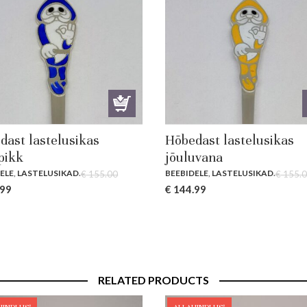
dast lastelusikas
Hõbedast lastelusikas
pikk
jõuluvana
ELE
,
LASTELUSIKAD
.
BEEBIDELE
,
LASTELUSIKAD
.
€
155.00
€
155.0
al
Current
Original
Current
.99
€
144.99
price
price
price
is:
was:
is:
00.
€ 144.99.
€ 155.00.
€ 144.99.
RELATED PRODUCTS