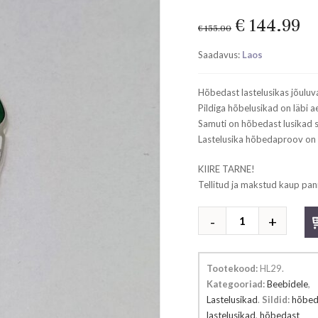
Original
Cu
€
144.99
€
155.00
price
pr
Saadavus:
Laos
was:
is:
€ 155.00.
€ 
Hõbedast lastelusikas jõuluv
Pildiga hõbelusikad on läbi a
Samuti on hõbedast lusikad s
Lastelusika hõbedaproov on
KIIRE TARNE!
Tellitud ja makstud kaup pan
Hõbedast
lastelusikas
jõuluvana
kogus
Tootekood:
HL29
.
Kategooriad:
Beebidele
,
Lastelusikad
.
Sildid:
hõbed
lastelusikad
,
hõbedast