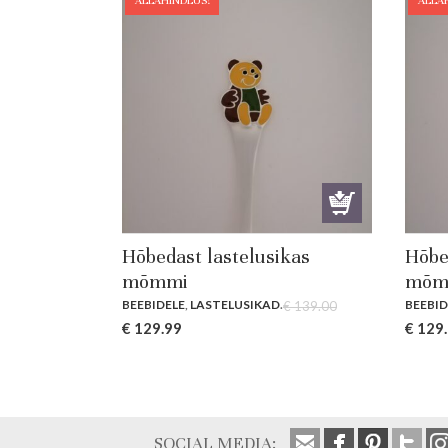
ALLAHINDLUS!
ALLA
Hõbedast lastelusikas
Hõbe
mõmmi
mõm
BEEBIDELE
,
LASTELUSIKAD
.
BEEBID
€
139.00
Original
Current
Origin
€
129.99
€
129
price
price
price
was:
is:
was:
€ 139.00.
€ 129.99.
€ 139.
SOCIAL MEDIA: