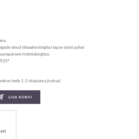
rrent
ice
144.99.
ana.
egade olnud ideaalne kingitus lapse sünni puhul.
uurepärane ristimiskingitus.
 925°
nakse teele 1-2 tööpäeva jooksul.
LISA KORVI
ast