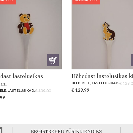
HINDLUS!
ALLAHINDLUS!
dast lastelusikas
Hõbedast lastelusikas k
mi
BEEBIDELE
,
LASTELUSIKAD
.
€
139.0
Original
Current
€
129.99
ELE
,
LASTELUSIKAD
.
€
139.00
price
price
al
Current
.99
was:
is:
price
€ 139.00.
€ 129.99.
is:
00.
€ 129.99.
REGISTREERU PÜSIKLIENDIKS