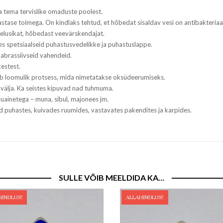
a tema tervislike omaduste poolest.
vastase toimega. On kindlaks tehtud, et hõbedat sisaldav vesi on antibakteriaa
belusikat, hõbedast veevärskendajat.
es spetsiaalseid puhastusvedelikke ja puhastuslappe.
ta abrassiivseid vahendeid.
kestest.
ub loomulik protsess, mida nimetatakse oksüdeerumiseks.
välja. Ka seistes kipuvad nad tuhmuma.
inetega – muna, sibul, majonees jm.
 puhastes, kuivades ruumides, vastavates pakendites ja karpides.
SULLE VÕIB MEELDIDA KA…
HINDLUS!
ALLAHINDLUS!