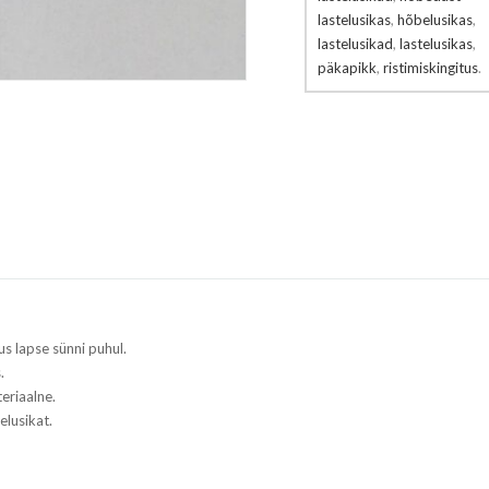
lastelusikas
,
hõbelusikas
,
lastelusikad
,
lastelusikas
,
päkapikk
,
ristimiskingitus
.
us lapse sünni puhul.
.
eriaalne.
elusikat.