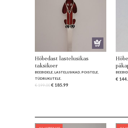
Hõbedast lastelusikas
Hõbe
taksikoer
päka
BEEBIDELE
,
LASTELUSIKAD
,
POISTELE
,
BEEBID
Origin
TÜDRUKUTELE
.
€
144
Original
Current
€
185.99
price
€
199.00
price
price
was:
was:
is:
€ 155.
€ 199.00.
€ 185.99.