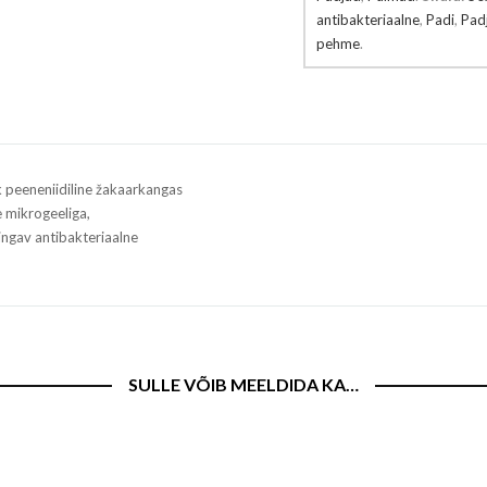
antibakteriaalne
,
Padi
,
Pad
pehme
.
k peeneniidiline žakaarkangas
e mikrogeeliga,
ngav antibakteriaalne
SULLE VÕIB MEELDIDA KA…