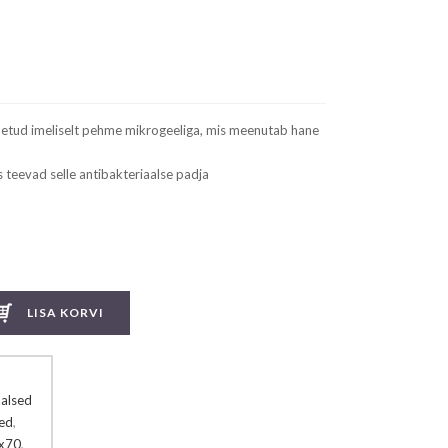
detud imeliselt pehme mikrogeeliga, mis meenutab hane
 teevad selle antibakteriaalse padja
LISA KORVI
aalsed
sed
,
x70
,