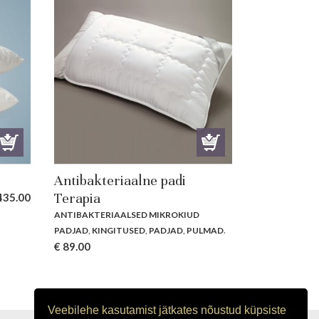
Antibakteriaalne padi
Terapia
35.00
ANTIBAKTERIAALSED MIKROKIUD
PADJAD
,
KINGITUSED
,
PADJAD
,
PULMAD
.
€
89.00
Veebilehe kasutamist jätkates nõustud küpsiste