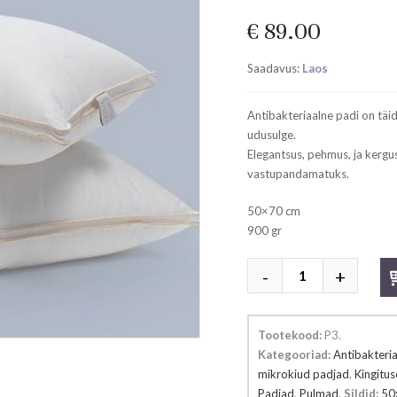
€
89.00
Saadavus:
Laos
Antibakteriaalne padi on täi
udusulge.
Elegantsus, pehmus, ja kergus
vastupandamatuks.
50×70 cm
900 gr
Antibakteriaalne
padi
Imperia
kogus
Tootekood:
P3
.
Kategooriad:
Antibakteri
mikrokiud padjad
,
Kingitu
Padjad
,
Pulmad
.
Sildid:
50