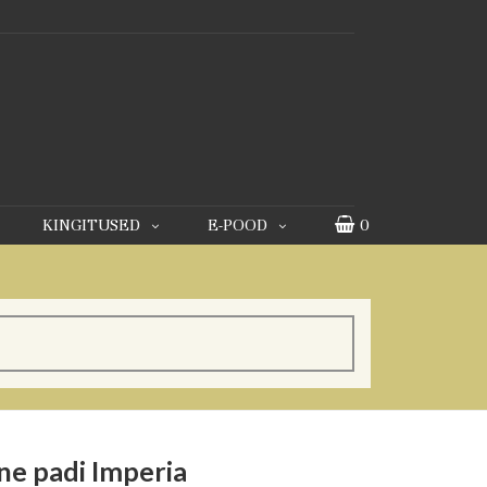
KINGITUSED
E-POOD
0
ne padi Imperia