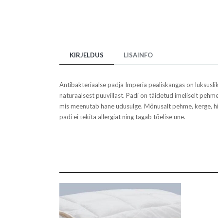
KIRJELDUS
LISAINFO
Antibakteriaalse padja Imperia pealiskangas on luksusli
naturaalsest puuvillast. Padi on täidetud imeliselt pehm
mis meenutab hane udusulge. Mõnusalt pehme, kerge, hi
padi ei tekita allergiat ning tagab tõelise une.