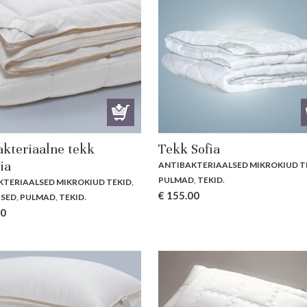
akteriaalne tekk
Tekk Sofia
ia
ANTIBAKTERIAALSED MIKROKIUD T
PULMAD
,
TEKID
.
KTERIAALSED MIKROKIUD TEKID
,
€
155.00
USED
,
PULMAD
,
TEKID
.
00