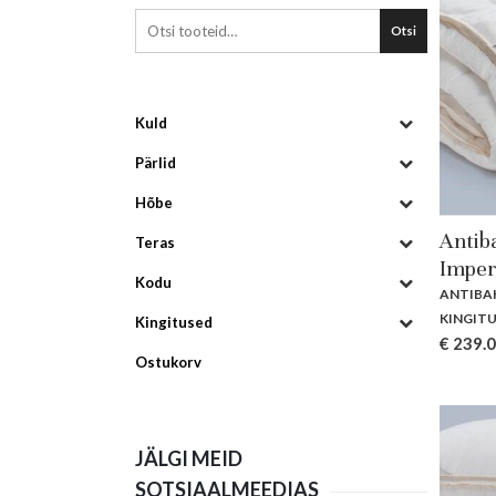
Otsi
Kuld
Pärlid
Hõbe
Antib
Teras
Imper
Kodu
ANTIBA
KINGIT
Kingitused
€
239.
Ostukorv
JÄLGI MEID
SOTSIAALMEEDIAS