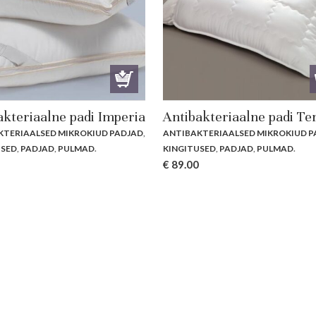
akteriaalne padi Imperia
Antibakteriaalne padi Te
KTERIAALSED MIKROKIUD PADJAD
,
ANTIBAKTERIAALSED MIKROKIUD P
USED
,
PADJAD
,
PULMAD
.
KINGITUSED
,
PADJAD
,
PULMAD
.
€
89.00