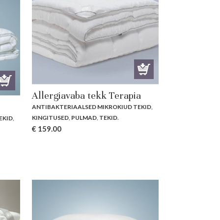
Allergiavaba tekk Terapia
ANTIBAKTERIAALSED MIKROKIUD TEKID
,
KINGITUSED
,
PULMAD
,
TEKID
.
EKID
,
€
159.00