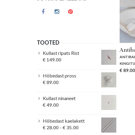
TOOTED
Antib
Kullast ripats Rist
ANTIBA
€
149.00
KINGIT
€
89.00
Hõbedast pross
€
89.00
Kullast ninaneet
€
49.00
Hõbedast kaelakett
€
28.00
–
€
35.00