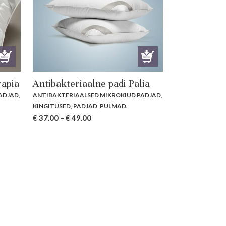
rapia
Antibakteriaalne padi Palia
ADJAD
,
ANTIBAKTERIAALSED MIKROKIUD PADJAD
,
KINGITUSED
,
PADJAD
,
PULMAD
.
€
37.00
–
€
49.00