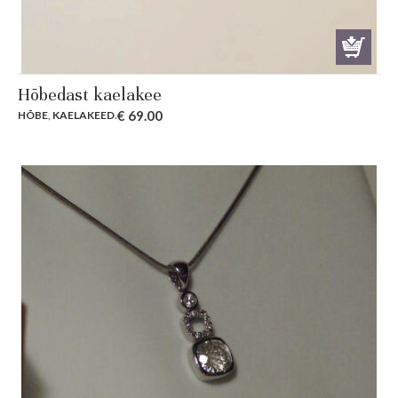
Hõbedast kaelakee
€
69.00
HÕBE
,
KAELAKEED
.