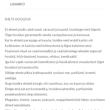
LISAINFO
EHETE HOOLDUS
Et ehted püsiks alati uued, säravad ja kaunid, hooldage neid õigesti.
Õige hooldus garanteerib nende vastupidavuse ja kestvuse.
Kui te ehteid parasjagu ei kasuta, hoidke neid eraldi karbis või
kotikestes, et kaitsta neid kriimustuste ja liigse kulumise eest.
Peamised ohud on väärismetallist ja vääriskividega ehetele tugevad
hoobid, hõõrdumised, kuumus, niiskus, kemikaalid.
Iga kivi vajab vastavalt keemilistest ja füüsikalistest omadustest õiget
hooldust ja kasutusviisi.
Vältige ehete pikka kokkupuudet soolase vee, parfüümi, kreemi,
seebiga.
Ärge hoidke ehteid köögis või vannitoas, kus on kuum ja niiske.
Ehtige end pärast kosmeetika, hooldusvahendite, parfüümide
pealekandmist ning riietumist.
Magades, trennis, saunas, juuksuris, majapidamistöid tehes soovitame
ehted eemaldada.