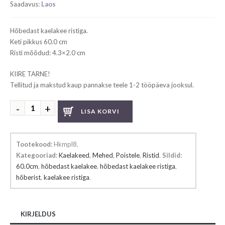
Saadavus:
Laos
Hõbedast kaelakee ristiga.
Keti pikkus 60.0 cm
Risti mõõdud: 4.3×2.0 cm
KIIRE TARNE!
Tellitud ja makstud kaup pannakse teele 1-2 tööpäeva jooksul.
Hõbedast
LISA KORVI
kaelakee
ristiga
kogus
Tootekood:
Hkmpl8
.
Kategooriad:
Kaelakeed
,
Mehed
,
Poistele
,
Ristid
.
Sildid:
60.0cm
,
hõbedast kaelakee
,
hõbedast kaelakee ristiga
,
hõberist
,
kaelakee ristiga
.
KIRJELDUS