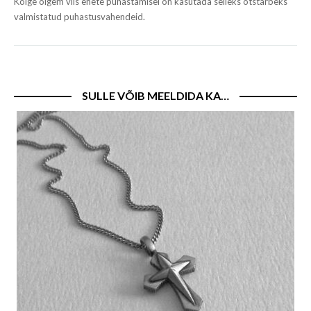
Kõige õigem viis ehete puhastamisel on kasutada selleks otstarbeks
valmistatud puhastusvahendeid.
SULLE VÕIB MEELDIDA KA…