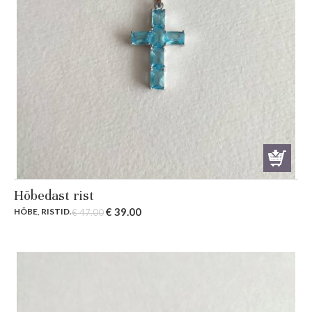
Hõbedast rist
Original
Current
€
39.00
HÕBE
,
RISTID
.
€
47.00
price
price
was:
is:
€ 47.00.
€ 39.00.