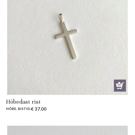
Hõbedast rist
€
37.00
HÕBE
,
RISTID
.