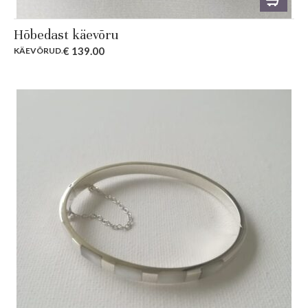
Hõbedast käevõru
€
139.00
KÄEVÕRUD
.