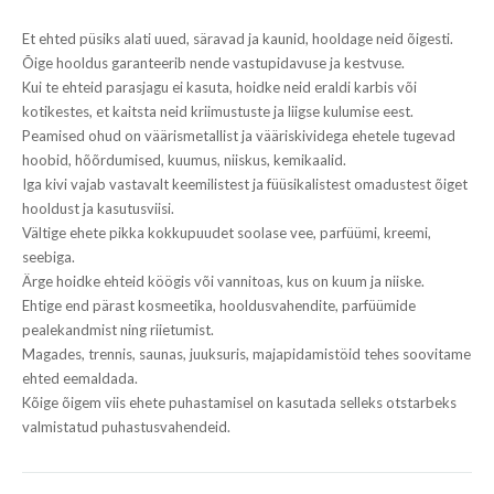
Et ehted püsiks alati uued, säravad ja kaunid, hooldage neid õigesti.
Õige hooldus garanteerib nende vastupidavuse ja kestvuse.
Kui te ehteid parasjagu ei kasuta, hoidke neid eraldi karbis või
kotikestes, et kaitsta neid kriimustuste ja liigse kulumise eest.
Peamised ohud on väärismetallist ja vääriskividega ehetele tugevad
hoobid, hõõrdumised, kuumus, niiskus, kemikaalid.
Iga kivi vajab vastavalt keemilistest ja füüsikalistest omadustest õiget
hooldust ja kasutusviisi.
Vältige ehete pikka kokkupuudet soolase vee, parfüümi, kreemi,
seebiga.
Ärge hoidke ehteid köögis või vannitoas, kus on kuum ja niiske.
Ehtige end pärast kosmeetika, hooldusvahendite, parfüümide
pealekandmist ning riietumist.
Magades, trennis, saunas, juuksuris, majapidamistöid tehes soovitame
ehted eemaldada.
Kõige õigem viis ehete puhastamisel on kasutada selleks otstarbeks
valmistatud puhastusvahendeid.