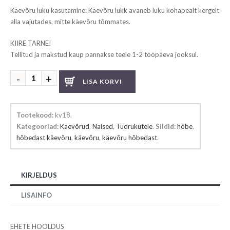
Käevõru luku kasutamine: Käevõru lukk avaneb luku kohapealt kergelt
alla vajutades, mitte käevõru tõmmates.
KIIRE TARNE!
Tellitud ja makstud kaup pannakse teele 1-2 tööpäeva jooksul.
Hõbedast
LISA KORVI
käevõru
kogus
Tootekood:
kv18
.
Kategooriad:
Käevõrud
,
Naised
,
Tüdrukutele
.
Sildid:
hõbe
,
hõbedast käevõru
,
käevõru
,
käevõru hõbedast
.
KIRJELDUS
LISAINFO
EHETE HOOLDUS