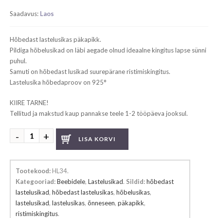
price
price
Saadavus:
Laos
was:
is:
€ 155.00.
€ 144.99.
Hõbedast lastelusikas päkapikk.
Pildiga hõbelusikad on läbi aegade olnud ideaalne kingitus lapse sünni
puhul.
Samuti on hõbedast lusikad suurepärane ristimiskingitus.
Lastelusika hõbedaproov on 925°
KIIRE TARNE!
Tellitud ja makstud kaup pannakse teele 1-2 tööpäeva jooksul.
Hõbedast
LISA KORVI
lastelusikas
päkapikk
kogus
Tootekood:
HL34
.
Kategooriad:
Beebidele
,
Lastelusikad
.
Sildid:
hõbedast
lastelusikad
,
hõbedast lastelusikas
,
hõbelusikas
,
lastelusikad
,
lastelusikas
,
õnneseen
,
päkapikk
,
ristimiskingitus
.