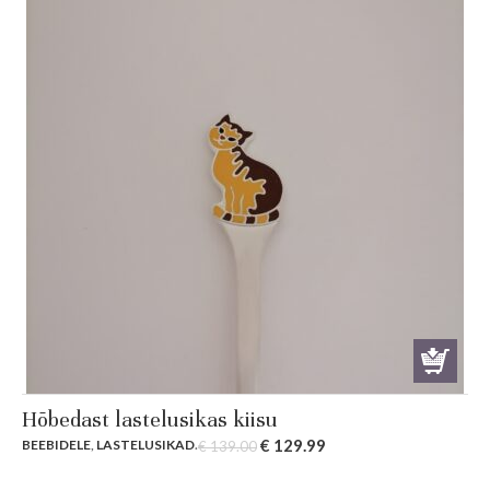
Hõbedast lastelusikas kiisu
Original
Current
€
129.99
BEEBIDELE
,
LASTELUSIKAD
.
€
139.00
price
price