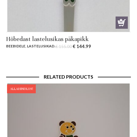
Hõbedast lastelusikas päkapikk
Original
Current
€
144.99
BEEBIDELE
,
LASTELUSIKAD
.
€
155.00
price
price
was:
is:
€ 155.00.
€ 144.99.
RELATED PRODUCTS
ALLAHINDLUS!