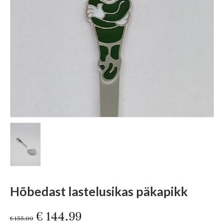
Hõbedast lastelusikas päkapikk
Original
Current
€
144.99
€
155.00