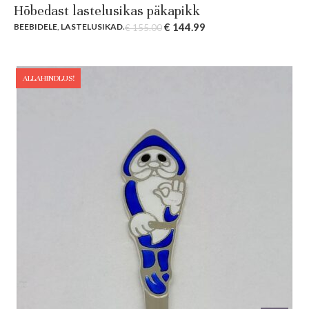
Hõbedast lastelusikas päkapikk
Original
Current
€
144.99
BEEBIDELE
,
LASTELUSIKAD
.
€
155.00
price
price
was:
is:
€ 155.00.
€ 144.99.
ALLAHINDLUS!