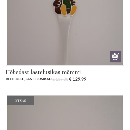
Hõbedast lastelusikas mõmmi
Original
Current
€
129.99
BEEBIDELE
,
LASTELUSIKAD
.
€
139.00
price
price
was:
is:
€ 139.00.
€ 129.99.
OTSAS