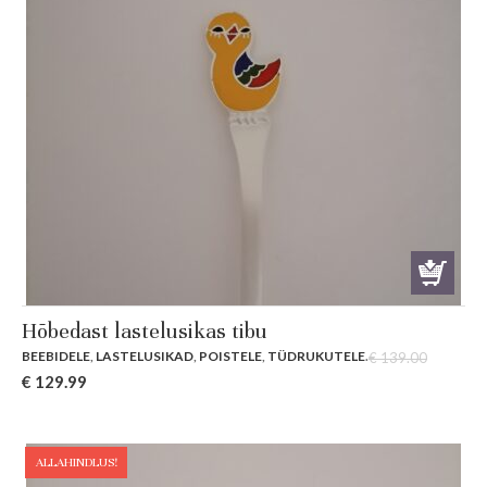
Hõbedast lastelusikas tibu
BEEBIDELE
,
LASTELUSIKAD
,
POISTELE
,
TÜDRUKUTELE
.
€
139.00
Original
Current
€
129.99
price
price
was:
is:
€ 139.00.
€ 129.99.
ALLAHINDLUS!