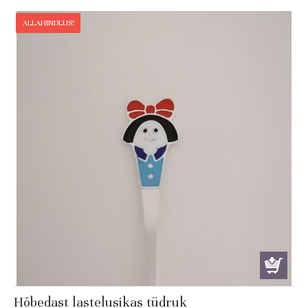
was:
is:
€ 139.00.
€ 129.99.
ALLAHINDLUS!
Hõbedast lastelusikas tüdruk