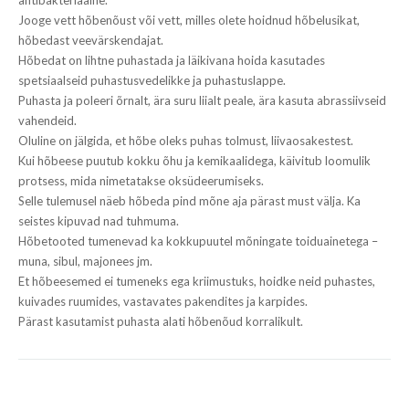
Jooge vett hõbenõust või vett, milles olete hoidnud hõbelusikat,
hõbedast veevärskendajat.
Hõbedat on lihtne puhastada ja läikivana hoida kasutades
spetsiaalseid puhastusvedelikke ja puhastuslappe.
Puhasta ja poleeri õrnalt, ära suru liialt peale, ära kasuta abrassiivseid
vahendeid.
Oluline on jälgida, et hõbe oleks puhas tolmust, liivaosakestest.
Kui hõbeese puutub kokku õhu ja kemikaalidega, käivitub loomulik
protsess, mida nimetatakse oksüdeerumiseks.
Selle tulemusel näeb hõbeda pind mõne aja pärast must välja. Ka
seistes kipuvad nad tuhmuma.
Hõbetooted tumenevad ka kokkupuutel mõningate toiduainetega –
muna, sibul, majonees jm.
Et hõbeesemed ei tumeneks ega kriimustuks, hoidke neid puhastes,
kuivades ruumides, vastavates pakendites ja karpides.
Pärast kasutamist puhasta alati hõbenõud korralikult.