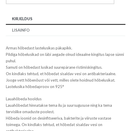
KIRJELDUS
LISAINFO
Armas hõbedast lastelusikas päkapikk.
Pildiga hõbelusikad on läbi aegade olnud ideaalne kingitus lapse sünni
puhul.
Samuti on hõbedast lusikad suurepärane ristimiskingitus.
On kindlaks tehtud, et hõbedat sisaldav vesi on antibakteriaalne.
Jooge vett hõbenõust või vett, milles olete hoidnud hõbelusikat.
Lastelusika hõbedaproov on 925°
Lauahõbeda hooldus
Lauahõbedat hinnatakse tema ilu ja suursugususe ning ka tema
tervislike omaduste poolest.
Hõbeda ioonid on desinfitseeriva, bakterite ja viiruste vastase
toimega. On kindlaks tehtud, et hõbedat sisaldav vesi on
antibakteriaalne.