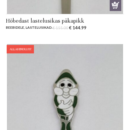
Hõbedast lastelusikas päkapikk
Original
Current
€
144.99
BEEBIDELE
,
LASTELUSIKAD
.
€
155.00
price
price
was:
is:
€ 155.00.
€ 144.99.
ALLAHINDLUS!