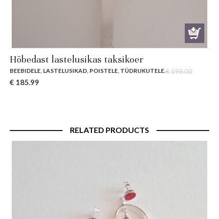
Hõbedast lastelusikas taksikoer
BEEBIDELE
,
LASTELUSIKAD
,
POISTELE
,
TÜDRUKUTELE
.
€
199.00
Original
Current
€
185.99
price
price
was:
is:
€ 199.00.
€ 185.99.
RELATED PRODUCTS