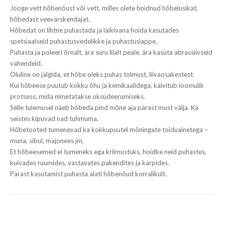
Jooge vett hõbenõust või vett, milles olete hoidnud hõbelusikat,
hõbedast veevärskendajat.
Hõbedat on lihtne puhastada ja läikivana hoida kasutades
spetsiaalseid puhastusvedelikke ja puhastuslappe.
Puhasta ja poleeri õrnalt, ära suru liialt peale, ära kasuta abrassiivseid
vahendeid.
Oluline on jälgida, et hõbe oleks puhas tolmust, liivaosakestest.
Kui hõbeese puutub kokku õhu ja kemikaalidega, käivitub loomulik
protsess, mida nimetatakse oksüdeerumiseks.
Selle tulemusel näeb hõbeda pind mõne aja pärast must välja. Ka
seistes kipuvad nad tuhmuma.
Hõbetooted tumenevad ka kokkupuutel mõningate toiduainetega –
muna, sibul, majonees jm.
Et hõbeesemed ei tumeneks ega kriimustuks, hoidke neid puhastes,
kuivades ruumides, vastavates pakendites ja karpides.
Pärast kasutamist puhasta alati hõbenõud korralikult.