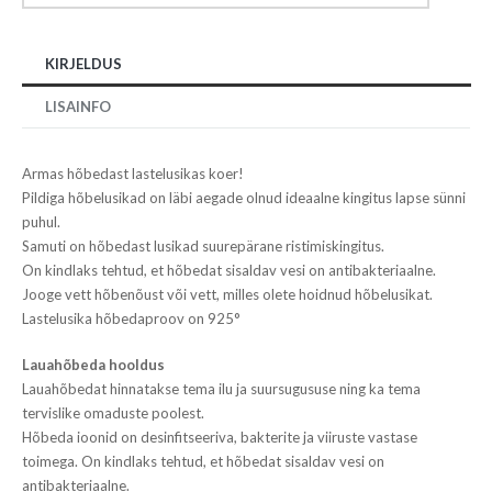
KIRJELDUS
LISAINFO
Armas hõbedast lastelusikas koer!
Pildiga hõbelusikad on läbi aegade olnud ideaalne kingitus lapse sünni
puhul.
Samuti on hõbedast lusikad suurepärane ristimiskingitus.
On kindlaks tehtud, et hõbedat sisaldav vesi on antibakteriaalne.
Jooge vett hõbenõust või vett, milles olete hoidnud hõbelusikat.
Lastelusika hõbedaproov on 925°
Lauahõbeda hooldus
Lauahõbedat hinnatakse tema ilu ja suursugususe ning ka tema
tervislike omaduste poolest.
Hõbeda ioonid on desinfitseeriva, bakterite ja viiruste vastase
toimega. On kindlaks tehtud, et hõbedat sisaldav vesi on
antibakteriaalne.