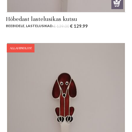
Hõbedast lastelusikas kutsu
Original
Current
€
129.99
BEEBIDELE
,
LASTELUSIKAD
.
€
139.00
price
price
was:
is:
€ 139.00.
€ 129.99.
ALLAHINDLUS!