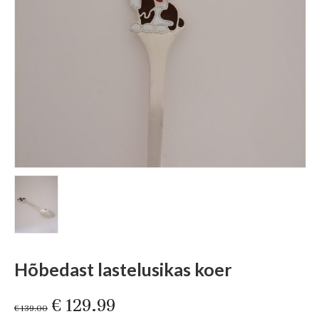
Hõbedast lastelusikas koer
Original
Current
€
129.99
€
139.00