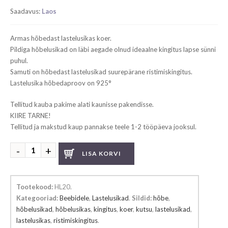
price
price
Saadavus:
Laos
was:
is:
€ 139.00.
€ 129.99.
Armas hõbedast lastelusikas koer.
Pildiga hõbelusikad on läbi aegade olnud ideaalne kingitus lapse sünni
puhul.
Samuti on hõbedast lastelusikad suurepärane ristimiskingitus.
Lastelusika hõbedaproov on 925°
Tellitud kauba pakime alati kaunisse pakendisse.
KIIRE TARNE!
Tellitud ja makstud kaup pannakse teele 1-2 tööpäeva jooksul.
Hõbedast
LISA KORVI
lastelusikas
koer
kogus
Tootekood:
HL20
.
Kategooriad:
Beebidele
,
Lastelusikad
.
Sildid:
hõbe
,
hõbelusikad
,
hõbelusikas
,
kingitus
,
koer
,
kutsu
,
lastelusikad
,
lastelusikas
,
ristimiskingitus
.