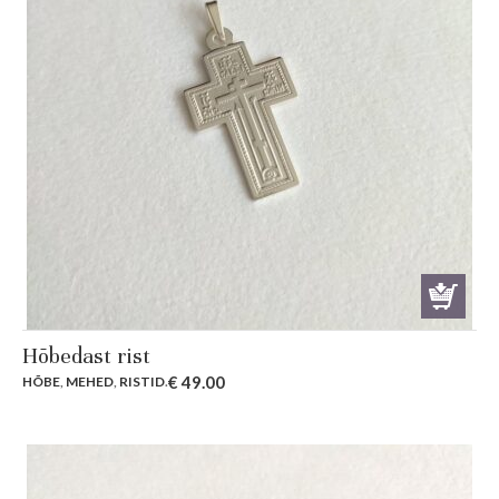
Hõbedast rist
€
49.00
HÕBE
,
MEHED
,
RISTID
.