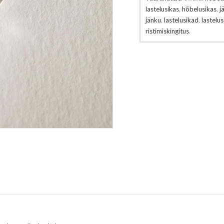
lastelusikas
,
hõbelusikas
,
j
jänku
,
lastelusikad
,
lastelus
ristimiskingitus
.