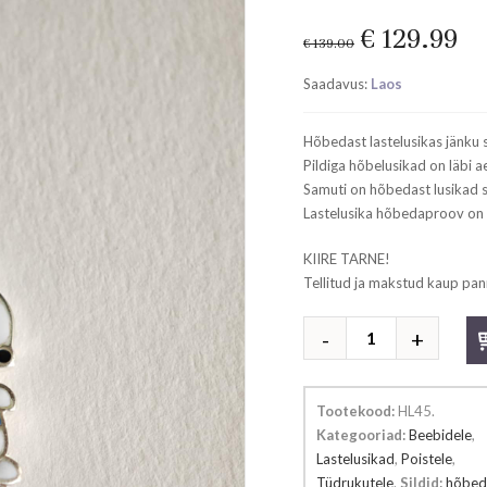
Original
Cu
€
129.99
€
139.00
price
pr
Saadavus:
Laos
was:
is:
€ 139.00.
€ 
Hõbedast lastelusikas jänku s
Pildiga hõbelusikad on läbi a
Samuti on hõbedast lusikad s
Lastelusika hõbedaproov on
KIIRE TARNE!
Tellitud ja makstud kaup pan
Hõbedast
lastelusikas
jänku
kogus
Tootekood:
HL45
.
Kategooriad:
Beebidele
,
Lastelusikad
,
Poistele
,
Tüdrukutele
.
Sildid:
hõbed