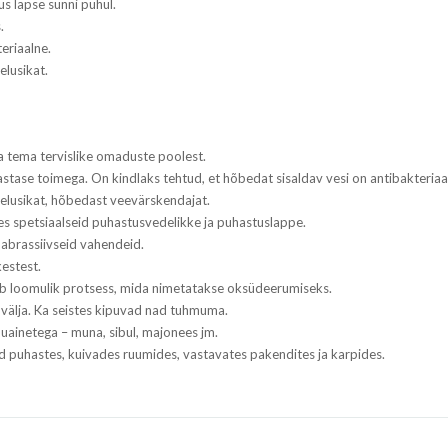
us lapse sünni puhul.
.
eriaalne.
elusikat.
a tema tervislike omaduste poolest.
vastase toimega. On kindlaks tehtud, et hõbedat sisaldav vesi on antibakteriaa
belusikat, hõbedast veevärskendajat.
es spetsiaalseid puhastusvedelikke ja puhastuslappe.
ta abrassiivseid vahendeid.
kestest.
ub loomulik protsess, mida nimetatakse oksüdeerumiseks.
välja. Ka seistes kipuvad nad tuhmuma.
inetega – muna, sibul, majonees jm.
 puhastes, kuivades ruumides, vastavates pakendites ja karpides.