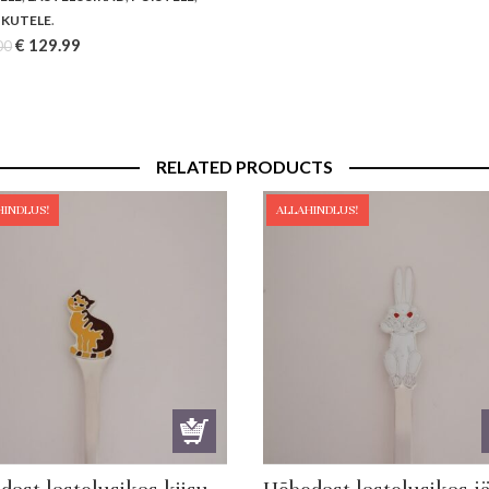
KUTELE
.
Original
Current
€
129.99
00
price
price
was:
is:
€ 139.00.
€ 129.99.
RELATED PRODUCTS
HINDLUS!
ALLAHINDLUS!