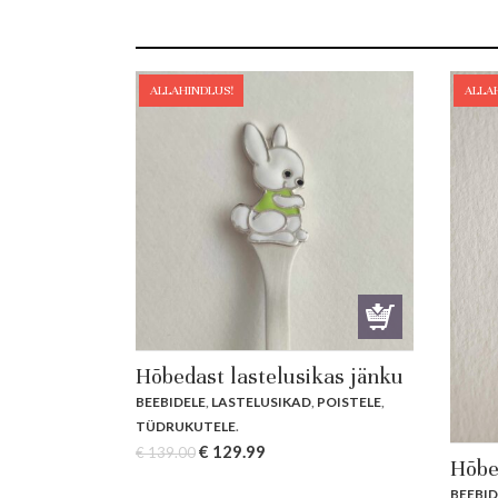
ALLAHINDLUS!
ALLA
Hõbedast lastelusikas jänku
BEEBIDELE
,
LASTELUSIKAD
,
POISTELE
,
TÜDRUKUTELE
.
Original
Current
€
129.99
€
139.00
Hõbe
price
price
BEEBID