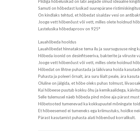
Pildiga hõbelusikad on läbi aegade olnud ideaalne kingit
Samuti on hõbedast lusikad suurepärane ristimiskingitus
On kindlaks tehtud, et hõbedat sisaldav vesi on antibakt
Jooge vett hõbenõust või vett, milles olete hoidnud hõb
Lastelusika hõbedaproov on 925°
Lauahõbeda hooldus
Lauahõbedat hinnatakse tema ilu ja suursugususe ning k
Hõbeda ioonid on desinfitseeriva, bakterite ja viiruste 
Jooge vett hõbenõust või vett, milles olete hoidnud hõ
Hõbedat on lihtne puhastada ja läikivana hoida kasutad
Puhasta ja poleeri õrnalt, ära suru liialt peale, ära kasu
Oluline on jälgida, et hõbe oleks puhas tolmust, liivaosa
Kui hõbeese puutub kokku õhu ja kemikaalidega, käivit
Selle tulemusel näeb hõbeda pind mõne aja pärast must 
Hõbetooted tumenevad ka kokkupuutel mõningate toidua
Et hõbeesemed ei tumeneks ega kriimustuks, hoidke neid
Pärast kasutamist puhasta alati hõbenõud korralikult.