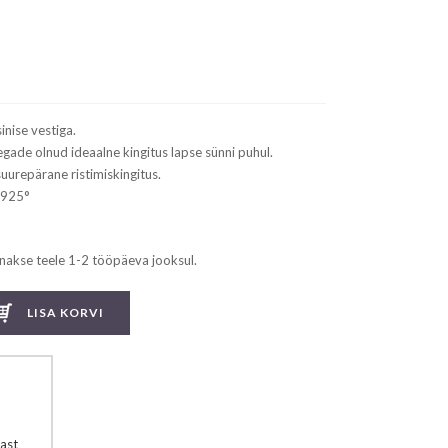
rrent
ice
129.99.
inise vestiga.
egade olnud ideaalne kingitus lapse sünni puhul.
uurepärane ristimiskingitus.
 925°
nakse teele 1-2 tööpäeva jooksul.
LISA KORVI
ast