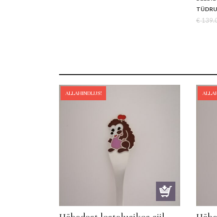
was:
is:
TÜDRU
€ 139.00.
€ 129.99.
€
139.
ALLAHINDLUS!
ALLA