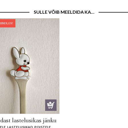
SULLE VÕIB MEELDIDA KA…
HINDLUS!
dast lastelusikas jänku
ELE
,
LASTELUSIKAD
,
POISTELE
,