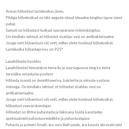
Armas hõbedast lastelusikas jänes.
Pildiga hõbelusikad on läbi aegade olnud ideaalne kingitus lapse sünni
puhul.
Samuti on hõbedast lusikad suurepärane ristimiskingitus.
On kindlaks tehtud, et hõbedat sisaldav vesi on antibakteriaalne.
Jooge vett hõbenõust või vett, milles olete hoidnud hõbelusikat.
Lastelusika hõbedaproov on 925°
Lauahõbeda hooldus
Lauahõbedat hinnatakse tema ilu ja suursugususe ning ka tema
tervislike omaduste poolest.
Hõbeda ioonid on desinfitseeriva, bakterite ja viiruste vastase
toimega. On kindlaks tehtud, et hõbedat sisaldav vesi on
antibakteriaalne.
Jooge vett hõbenõust või vett, milles olete hoidnud hõbelusikat,
hõbedast veevärskendajat.
Hõbedat on lihtne puhastada ja läikivana hoida kasutades
spetsiaalseid puhastusvedelikke ja puhastuslappe.
Puhasta ja poleeri õrnalt, ära suru liialt peale, ära kasuta abrassiivseid