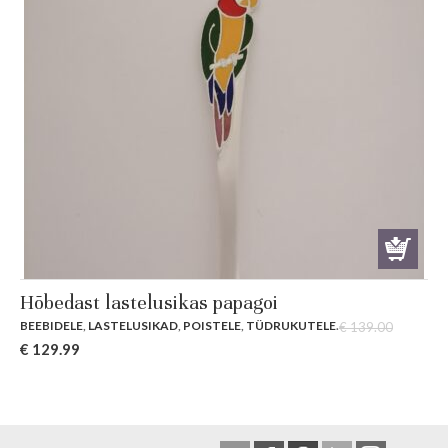
Hõbedast lastelusikas papagoi
BEEBIDELE
,
LASTELUSIKAD
,
POISTELE
,
TÜDRUKUTELE
.
€
139.00
Original
Current
€
129.99
price
price
was:
is:
€ 139.00.
€ 129.99.