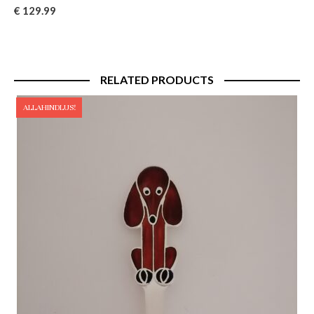
Original
Current
€
129.99
price
price
was:
is:
€ 139.00.
€ 129.99.
RELATED PRODUCTS
ALLAHINDLUS!