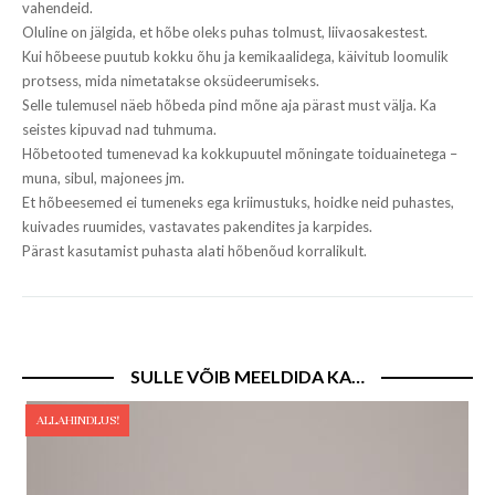
vahendeid.
Oluline on jälgida, et hõbe oleks puhas tolmust, liivaosakestest.
Kui hõbeese puutub kokku õhu ja kemikaalidega, käivitub loomulik
protsess, mida nimetatakse oksüdeerumiseks.
Selle tulemusel näeb hõbeda pind mõne aja pärast must välja. Ka
seistes kipuvad nad tuhmuma.
Hõbetooted tumenevad ka kokkupuutel mõningate toiduainetega –
muna, sibul, majonees jm.
Et hõbeesemed ei tumeneks ega kriimustuks, hoidke neid puhastes,
kuivades ruumides, vastavates pakendites ja karpides.
Pärast kasutamist puhasta alati hõbenõud korralikult.
SULLE VÕIB MEELDIDA KA…
ALLAHINDLUS!