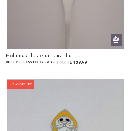
Hõbedast lastelusikas tibu
Original
Current
€
129.99
BEEBIDELE
,
LASTELUSIKAD
.
€
139.00
price
price
was:
is:
€ 139.00.
€ 129.99.
ALLAHINDLUS!