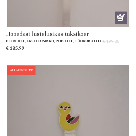
Hõbedast lastelusikas taksikoer
BEEBIDELE
,
LASTELUSIKAD
,
POISTELE
,
TÜDRUKUTELE
.
€
199.00
Original
Current
€
185.99
price
price
was:
is:
€ 199.00.
€ 185.99.
ALLAHINDLUS!