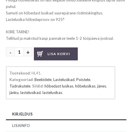
Pildiga hõbelusikad on läbi aegade olnud ideaalne kingitus lapse sünni
puhul.
Samuti on hõbedast lusikad suurepärane ristimiskingitus.
Lastelusika hõbedaproov on 925°
KIIRE TARNE!
Tellitud ja makstud kaup pannakse teele 1-2 tööpäeva jooksul.
Hõbedast
LISA KORVI
lastelusikas
jänku
kogus
Tootekood:
HL41
.
Kategooriad:
Beebidele
,
Lastelusikad
,
Poistele
,
Tüdrukutele
.
Sildid:
hõbedast lusikas
,
hõbelusikas
,
jänes
,
jänku
,
lastelusikad
,
lastelusikas
.
KIRJELDUS
LISAINFO