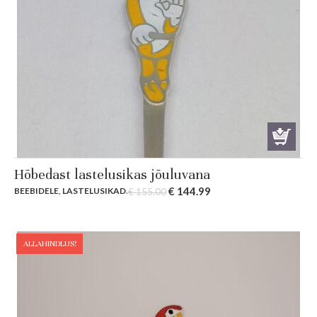
Hõbedast lastelusikas jõuluvana
Original
Current
€
144.99
BEEBIDELE
,
LASTELUSIKAD
.
€
155.00
price
price
was:
is:
€ 155.00.
€ 144.99.
ALLAHINDLUS!