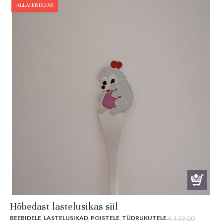
€ 199.00.
€ 185.99.
ALLAHINDLUS!
Hõbedast lastelusikas siil
BEEBIDELE
,
LASTELUSIKAD
,
POISTELE
,
TÜDRUKUTELE
.
€
139.00