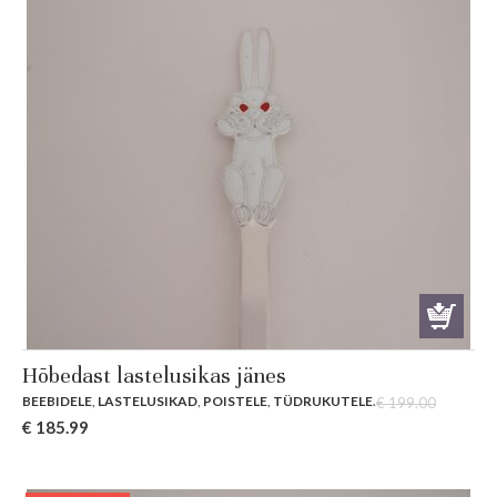
Hõbedast lastelusikas jänes
BEEBIDELE
,
LASTELUSIKAD
,
POISTELE
,
TÜDRUKUTELE
.
€
199.00
Original
Current
€
185.99
price
price
was:
is: