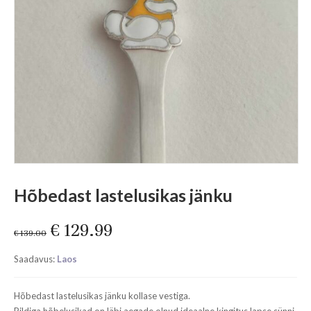
Hõbedast lastelusikas jänku
Original
Current
€
129.99
€
139.00
price
price
Saadavus:
Laos
was:
is:
€ 139.00.
€ 129.99.
Hõbedast lastelusikas jänku kollase vestiga.