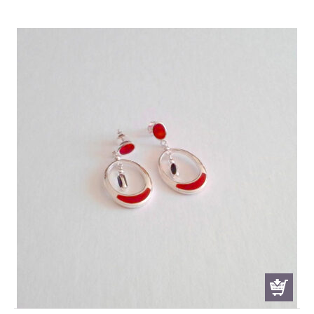
price
price
was:
is:
€ 47.00.
€ 39.00.