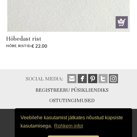
Hõbedast rist
€
22.00
HÕBE
,
RISTID
.
SOCIAL MEDIA:
REGISTREERU PÜSIKLIENDIKS
OSTUTINGIMUSED
Veebilehe kasutamist jätkates nõustud küpsiste
kasutamisega.
Rohkem infot