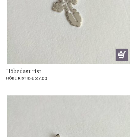
Hõbedast rist
€
37.00
HÕBE
,
RISTID
.