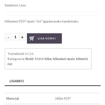
Saadavus:
Laos
Hõbedast 925° ripats “rist” igapäevaseks kandmiseks.
Hõbedast
LISA KORVI
rist
kogus
Tootekood:
hr116
.
Kategooria:
Ristid
.
Sildid:
hõbe
,
hõbedast ripats
,
hõberist
,
rist
.
LISAINFO
Materjal
Hõbe 925°