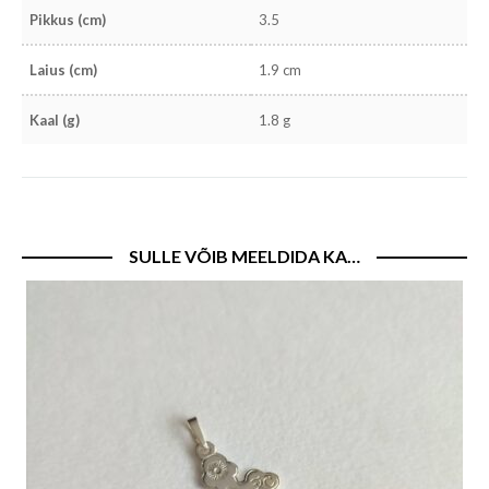
Pikkus (cm)
3.5
Laius (cm)
1.9 cm
Kaal (g)
1.8 g
SULLE VÕIB MEELDIDA KA…