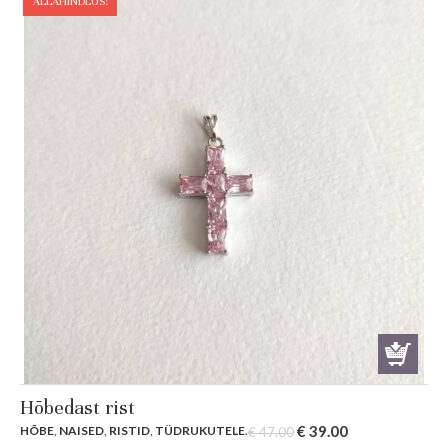
ALLAHINDLUS!
Hõbedast rist
Original
Current
€
39.00
HÕBE
,
NAISED
,
RISTID
,
TÜDRUKUTELE
.
€
47.00