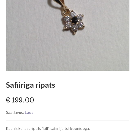
Safiiriga ripats
€
199.00
Saadavus:
Laos
Kaunis kullast ripats “Lill” safiiri ja tsirkoonidega.