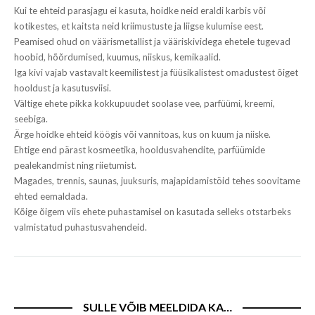
Kui te ehteid parasjagu ei kasuta, hoidke neid eraldi karbis või
kotikestes, et kaitsta neid kriimustuste ja liigse kulumise eest.
Peamised ohud on väärismetallist ja vääriskividega ehetele tugevad
hoobid, hõõrdumised, kuumus, niiskus, kemikaalid.
Iga kivi vajab vastavalt keemilistest ja füüsikalistest omadustest õiget
hooldust ja kasutusviisi.
Vältige ehete pikka kokkupuudet soolase vee, parfüümi, kreemi,
seebiga.
Ärge hoidke ehteid köögis või vannitoas, kus on kuum ja niiske.
Ehtige end pärast kosmeetika, hooldusvahendite, parfüümide
pealekandmist ning riietumist.
Magades, trennis, saunas, juuksuris, majapidamistöid tehes soovitame
ehted eemaldada.
Kõige õigem viis ehete puhastamisel on kasutada selleks otstarbeks
valmistatud puhastusvahendeid.
SULLE VÕIB MEELDIDA KA…