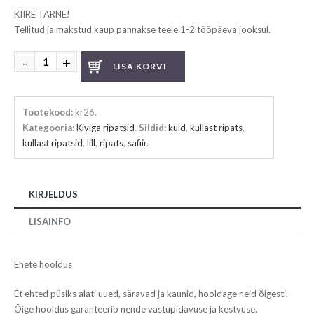
KIIRE TARNE!
Tellitud ja makstud kaup pannakse teele 1-2 tööpäeva jooksul.
Safiiriga
LISA KORVI
ripats
kogus
Tootekood:
kr26
.
Kategooria:
Kiviga ripatsid
.
Sildid:
kuld
,
kullast ripats
,
kullast ripatsid
,
lill
,
ripats
,
safiir
.
KIRJELDUS
LISAINFO
Ehete hooldus
Et ehted püsiks alati uued, säravad ja kaunid, hooldage neid õigesti.
Õige hooldus garanteerib nende vastupidavuse ja kestvuse.