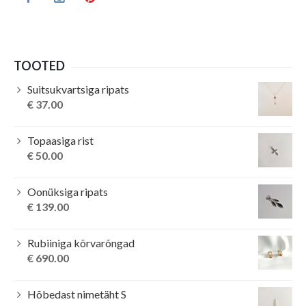
TOOTED
Suitsukvartsiga ripats
€
37.00
Topaasiga rist
€
50.00
Oonüksiga ripats
€
139.00
Rubiiniga kõrvarõngad
€
690.00
Hõbedast nimetäht S