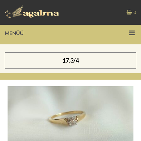
0
MENÜÜ
17.3/4