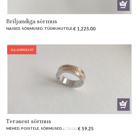
Briljandiga sõrmus
€
1,225.00
NAISED
,
SÕRMUSED
,
TÜDRUKUTELE
.
ALLAHINDLUS!
Terasest sõrmus
Original
Current
€
59.25
MEHED
,
POISTELE
,
SÕRMUSED
.
€
79.00
price
price