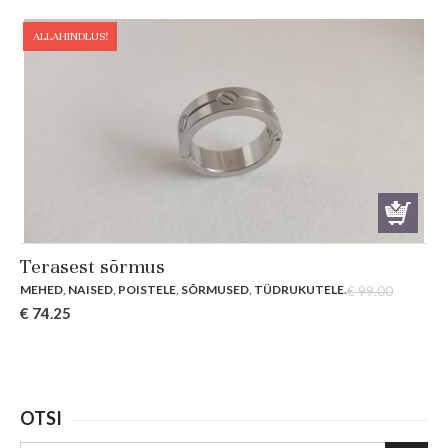
was:
is:
€ 79.00.
€ 59.25.
ALLAHINDLUS!
Terasest sõrmus
MEHED
,
NAISED
,
POISTELE
,
SÕRMUSED
,
TÜDRUKUTELE
.
€
99.00
Original
Current
€
74.25
price
price
was:
is:
€ 99.00.
€ 74.25.
OTSI