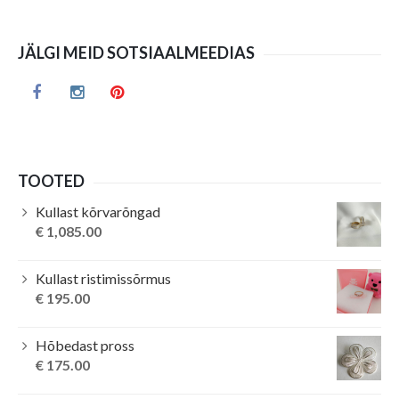
JÄLGI MEID SOTSIAALMEEDIAS
TOOTED
Kullast kõrvarõngad
€
1,085.00
Kullast ristimissõrmus
€
195.00
Hõbedast pross
€
175.00