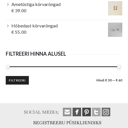
Ametüstiga kõrvarõngad
€
39.00
Hõbedast kõrvarõngad
€
55.00
FILTREERI HINNA ALUSEL
Minimaalne
Maksimaalne
Hind:
€ 30
—
€ 60
FILTREERI
hind
hind
SOCIAL MEDIA:
REGISTREERU PÜSIKLIENDIKS