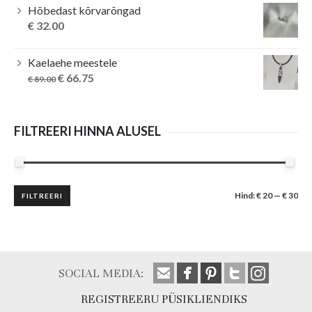
Hõbedast kõrvarõngad
€
32.00
Kaelaehe meestele
Original
Current
€
66.75
€
89.00
price
price
was:
is:
€ 89.00.
€ 66.75.
FILTREERI HINNA ALUSEL
Minimaalne
Maksimaalne
Hind:
€ 20
—
€ 30
FILTREERI
hind
hind
SOCIAL MEDIA:
REGISTREERU PÜSIKLIENDIKS