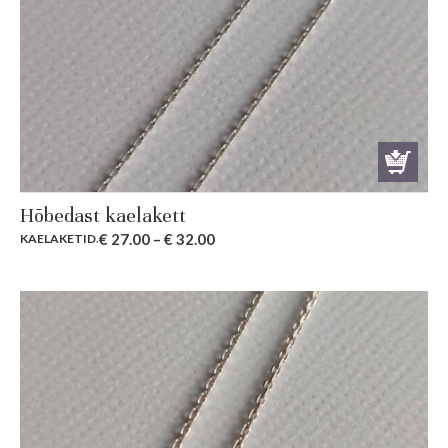
Hõbedast kaelakett
€
27.00
–
€
32.00
KAELAKETID
.